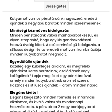
Beszélgetés
Kutyamotívumos pénztárcánk nagyszerű, eredeti
ajándék a négylábú barátok minden szerelmesének.
Minőségi kézműves kidolgozás
Minden pénztárcánk valódi marhabőrből készül, és
olyan strapabíró, hogy egy kis gondoskodással
hosszú évekig kitart. A csúcsminőségű kidolgozás, a
stílusos design és az eredeti motívum kombinációja
minden kutyabarátot meghódít.
Egyedülálló ajándék
Közeleg egy különleges alkalom, és megfelelő
ajándékot keres barátainak, családjának vagy
kollégáinak? Lepje meg őket egy pénztárcával,
amely minden kutyabarátnak örömet szerez.
Hasznos és stílusos ajándék – öröm minden napra.
Elegáns kivitel
Elegáns kiegészítő minden formális és informális
alkalomra, és kiváló választás mindennapi
használatra is. A pénztárca 2 nagy bankjegytartó
rekesszel, 6 kártyazsebbel, 4 irattartó zsebbel,