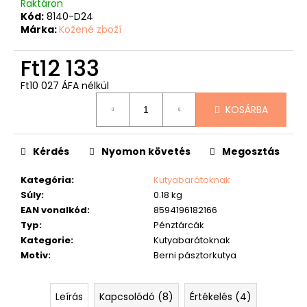
Raktáron
Kód:
8140-D24
Márka:
Kožené zboží
Ft12 133
Ft10 027 ÁFA nélkül
Egységár:
KOSÁRBA
Kérdés
Nyomon követés
Megosztás
Kategória
:
Kutyabarátoknak
Súly
:
0.18 kg
EAN vonalkód
:
8594196182166
Typ
:
Pénztárcák
Kategorie
:
Kutyabarátoknak
Motiv
:
Berni pásztorkutya
Leírás
Kapcsolódó (8)
Értékelés (4)