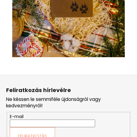
L
á
Feliratkozás hírlevélre
b
Ne késsen le semmiféle újdonságról vagy
l
kedvezményről!
é
E-mail
c
FELIRATKOZÁS