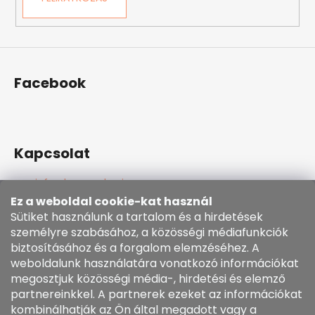
Facebook
Kapcsolat
info
@
kozenezbozi.com
381281747, 603225633
Ez a weboldal cookie-kat használ
603225633
Sütiket használunk a tartalom és a hirdetések
https://www.facebook.com/kozenezbozi/
személyre szabásához, a közösségi médiafunkciók
biztosításához és a forgalom elemzéséhez. A
weboldalunk használatára vonatkozó információkat
Informace pro vás
megosztjuk közösségi média-, hirdetési és elemző
partnereinkkel. A partnerek ezeket az információkat
kombinálhatják az Ön által megadott vagy a
Általános szerződési feltételek