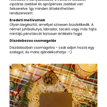
cipzáras zsebbel és aprópénzes zsebbel van
felszerelve. Így minden áttekinthetően
rendszerezett.
Eredeti motívumok
Olyan kiegészítő, amellyel szívesen büszkélkedik. A
német juhászkutya, labrador, tacskó vagy más fajta
mintájú pénztárcát biztosan értékelni fogja.
Díszdobozos csomagolás
Díszdobozban csomagolva - csak adjon hozzá egy
szalagot, és máris ajándékozhatja. :-)