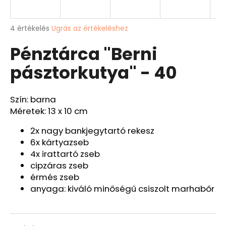
A
A
4 értékelés
Ugrás az értékeléshez
termék
j
Pénztárca "Berni
átlagos
á
értékelése
n
pásztorkutya" - 40
5-
l
ből
j
4,8
u
csillag.
Szín: barna
k
Méretek: 13 x 10 cm
BŐRÖV
2x nagy bankjegytartó rekesz
"PONTY"
6x kártyazseb
Ft9
4x irattartó zseb
527
cipzáras zseb
érmés zseb
anyaga: kiváló minőségű csiszolt marhabőr