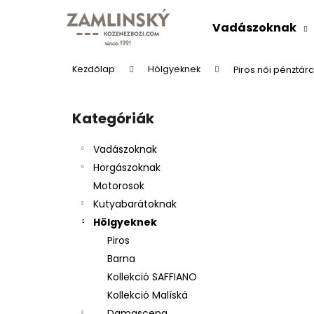
K
Ugrás
a
o
Vadászoknak
fő
Vissza
Vissza
s
tartalomhoz
a boltba
a boltba
á
Kezdőlap
Hölgyeknek
Piros női pénztárca
r
O
l
Kategóriák
Kategóriák
d
átugrása
a
Vadászoknak
l
Horgászoknak
s
Motorosok
ó
Kutyabarátoknak
p
Hölgyeknek
a
BŐRÖV "VADÁSZÜDVÖZLET"
Piros
n
Ft9 527
Barna
e
Kollekció SAFFIANO
l
Kollekció Malíská
Damascena