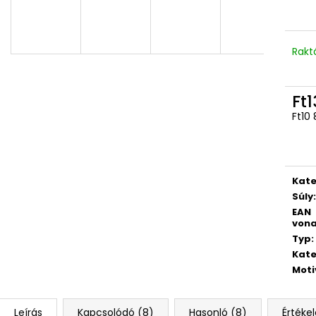
Rakt
Ft1
Ft10 
Egys
Kate
Súly
:
EAN
vona
Typ
:
Kate
Moti
Leírás
Kapcsolódó (8)
Hasonló (8)
Értékel