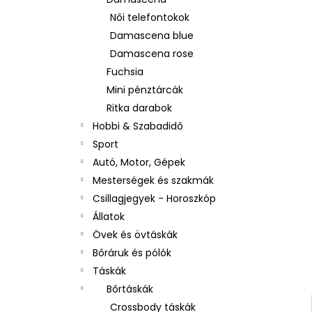
Női telefontokok
Damascena blue
Damascena rose
Fuchsia
Mini pénztárcák
Ritka darabok
Hobbi & Szabadidő
Sport
Autó, Motor, Gépek
Mesterségek és szakmák
Csillagjegyek - Horoszkóp
Állatok
Övek és övtáskák
Bőráruk és pólók
Táskák
Bőrtáskák
Crossbody táskák