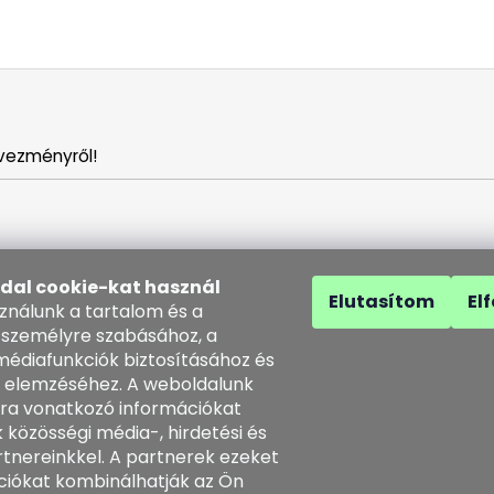
vezményről!
ldal cookie-kat használ
Elutasítom
El
sználunk a tartalom és a
 személyre szabásához, a
médiafunkciók biztosításához és
 elemzéséhez. A weboldalunk
solat
ra vonatkozó információkat
 közösségi média-, hirdetési és
o
@
kozenezbozi.com
tnereinkkel. A partnerek ezeket
1281747, 603225633
ciókat kombinálhatják az Ön