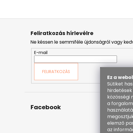
L
á
Feliratkozás hírlevélre
b
Ne késsen le semmiféle újdonságról vagy ked
l
é
E-mail
c
FELIRATKOZÁS
Ez a webo
Sütiket ha
hirdetések
közösségi 
a forgalom
Facebook
Kapc
használatá
megosztjuk
inf
elemző par
38
az informá