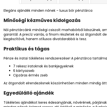
Elegáns ajándék minden nőnek – luxus bőr pénztárca
Minőségi kézműves kidolgozás
Női pénztárcáink minőségi csiszolt marhabőrből készülnek, am
garantál. A precíz varrás, a finom részletek és az átgondolt
kiegészítővé, hanem stílusos divatdarabbá is tesz.
Praktikus és tágas
Pénze és iratai tökéletes rendszerezése! A pénztárca tartalma
7 rekesz iratoknak és bankjegyeknek
6 kártyazseb
Cipzáras érmés zseb
Az átgondolt elrendezésnek köszönhetően minden mindig átte
Egyedülálló ajándék
Tökéletes ajándékot keres édesanyjának, nővérének, párjának