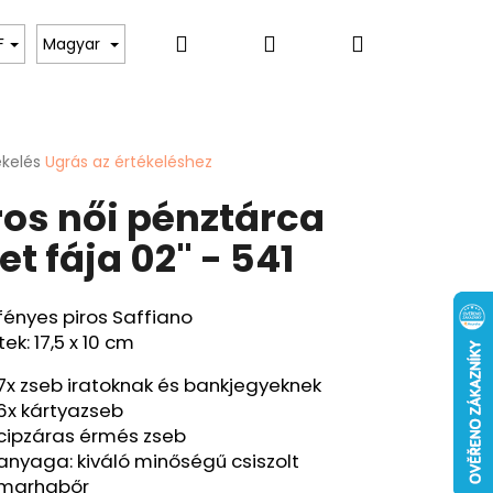
Keresés
Bejelentkezés
Kosár
toknak
Hölgyeknek
Hobbi & Szabadidő
F
Magyar
ékelés
Ugrás az értékeléshez
k
ros női pénztárca
s
lése
let fája 02" - 541
.
 fényes piros Saffiano
ek: 17,5 x 10 cm
Következő
ÁRCA "PONTY" - 40
7x zseb iratoknak és bankjegyeknek
6x kártyazseb
cipzáras érmés zseb
anyaga: kiváló minőségű csiszolt
marhabőr