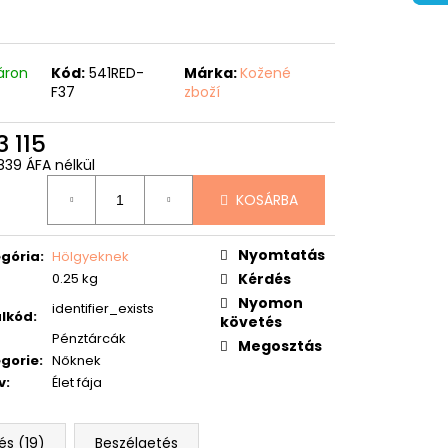
áron
Kód:
541RED-
Márka:
Kožené
F37
zboží
3 115
839 ÁFA nélkül
égár:
KOSÁRBA
Nyomtatás
gória
:
Hölgyeknek
0.25 kg
Kérdés
Nyomon
identifier_exists
lkód
:
követés
Pénztárcák
Megosztás
gorie
:
Nőknek
v
:
Élet fája
és (19)
Beszélgetés