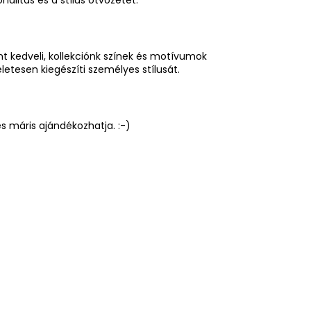
alitás és a stílus ötvözetét.
nt kedveli, kollekciónk színek és motívumok
életesen kiegészíti személyes stílusát.
 máris ajándékozhatja. :-)