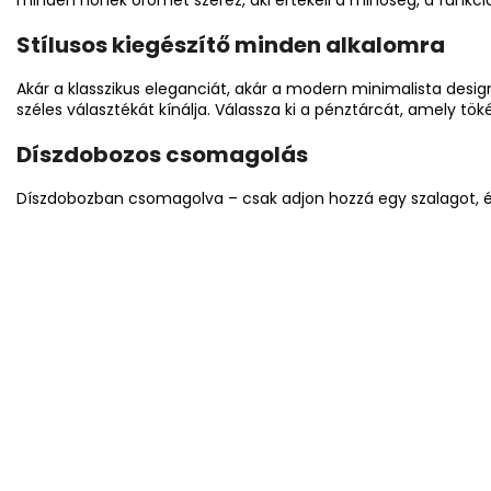
minden nőnek örömet szerez, aki értékeli a minőség, a funkcion
Stílusos kiegészítő minden alkalomra
Akár a klasszikus eleganciát, akár a modern minimalista desig
széles választékát kínálja. Válassza ki a pénztárcát, amely tök
Díszdobozos csomagolás
Díszdobozban csomagolva – csak adjon hozzá egy szalagot, és