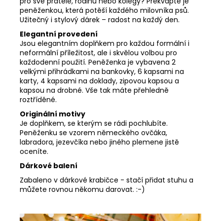
pro své přátele, rodinu nebo kolegy? Překvapte je
peněženkou, která potěší každého milovníka psů.
Užitečný i stylový dárek – radost na každý den.
Elegantní provedení
Jsou elegantním doplňkem pro každou formální i
neformální příležitost, ale i skvělou volbou pro
každodenní použití. Peněženka je vybavena 2
velkými přihrádkami na bankovky, 6 kapsami na
karty, 4 kapsami na doklady, zipovou kapsou a
kapsou na drobné. Vše tak máte přehledně
roztříděné.
Originální motivy
Je doplňkem, se kterým se rádi pochlubíte.
Peněženku se vzorem německého ovčáka,
labradora, jezevčíka nebo jiného plemene jistě
oceníte.
Dárkové balení
Zabaleno v dárkové krabičce - stačí přidat stuhu a
můžete rovnou někomu darovat. :-)