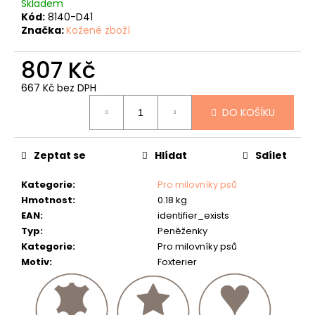
č
Skladem
u
Kód:
8140-D41
Značka:
Kožené zboží
j
e
807 Kč
m
e
667 Kč bez DPH
Měrná
RYBÁŘSKÁ
DO KOŠÍKU
cena:
PENĚŽENKA
-
"KAPR
A
Zeptat se
Hlídat
Sdílet
BOILIES"
-
Kategorie
:
Pro milovníky psů
40
Hmotnost
:
0.18 kg
807
EAN
:
identifier_exists
Kč
Typ
:
Peněženky
Kategorie
:
Pro milovníky psů
Motiv
:
Foxterier