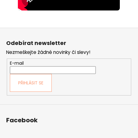
Z
á
Odebírat newsletter
p
Nezmeškejte žádné novinky či slevy!
a
t
E-mail
í
PŘIHLÁSIT SE
Facebook