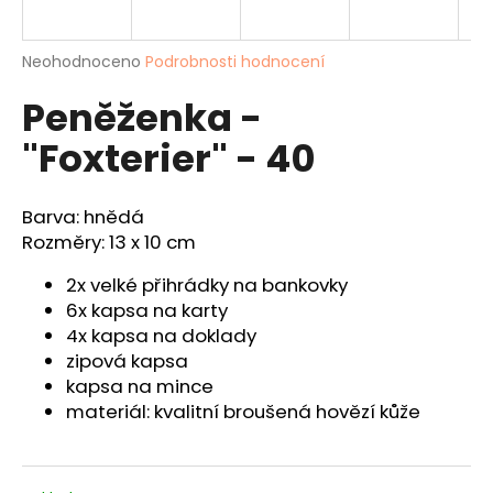
a
j
Průměrné
Neohodnoceno
Podrobnosti hodnocení
í
hodnocení
Peněženka -
produktu
t
je
?
"Foxterier" - 40
0,0
z
5
hvězdiček.
Barva: hnědá
Rozměry: 13 x 10 cm
HLEDAT
2x velké přihrádky na bankovky
6x kapsa na karty
4x kapsa na doklady
D
zipová kapsa
o
kapsa na mince
p
materiál: kvalitní broušená hovězí kůže
o
r
u