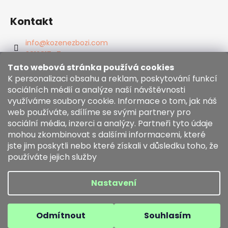
Kontakt
info
@
kozenezbozi.com
381281747
603225633
Tato webová stránka používá cookies
https://www.facebook.com/kozenezbozi/
K personalizaci obsahu a reklam, poskytování funkcí
sociálních médií a analýze naší návštěvnosti
využíváme soubory cookie. Informace o tom, jak náš
Informace pro vás
web používáte, sdílíme se svými partnery pro
sociální média, inzerci a analýzy. Partneři tyto údaje
mohou zkombinovat s dalšími informacemi, které
Obchodní podmínky
jste jim poskytli nebo které získali v důsledku toho, že
Zásady používání souborů cookies
používáte jejich služby
Moje objednávka
Nastavení
Vytvořil Shoptet
Copyright 2026
kozenezbozi.com
. Všechna práva
Odmítnout
Souhlasím
vyhrazena.