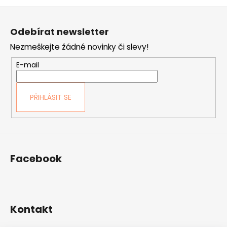
Z
á
Odebírat newsletter
p
Nezmeškejte žádné novinky či slevy!
a
t
E-mail
í
PŘIHLÁSIT SE
Facebook
Kontakt