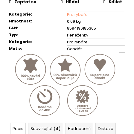
č
Zeptat se
Hlídat
Sdílet
u
j
Kategorie
:
Pro rybáře
e
Hmotnost
:
0.09 kg
m
EAN
:
8594196185365
e
Typ
:
Peněženky
Kategorie
:
Pro rybáře
RYBÁŘSKÁ
Motiv
:
Candát
PENĚŽENKA
-
"ŠTIKA
11"
-
40
807
Kč
Popis
Související (4)
Hodnocení
Diskuze