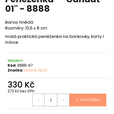
je
a
01" - 8888
0,0
z
j
5
í
hvězdiček.
Barva: hnědá
t
Rozměry: 10,5 x 8 cm
?
malá praktická peněženka na bankovky, karty i
mince
HLEDAT
Skladem
Kód:
8888-R7
Značka:
Kožené zboží
D
330 Kč
o
273 Kč bez DPH
p
Měrná
o
DO KOŠÍKU
cena:
r
u