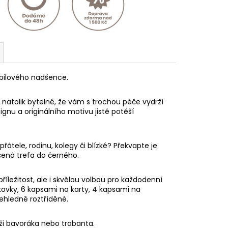
bilového nadšence.
natolik bytelné, že vám s trochou péče vydrží
gnu a originálního motivu jistě potěší
přátele, rodinu, kolegy či blízké? Překvapte je
čená trefa do černého.
ležitost, ale i skvělou volbou pro každodenní
kovky, 6 kapsami na karty, 4 kapsami na
ehledně roztříděné.
ži bavoráka nebo trabanta.