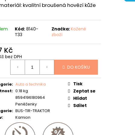
materiál: kvalitní broušená hovězí kůže
adem
Kód:
8140-
Značka:
Kožené
T33
zboží
7 Kč
Kč bez DPH
ná
DO KOŠÍKU
:
Tisk
gorie
:
Auta a technika
tnost
:
0.18 kg
Zeptat se
8594196180964
Hlídat
Peněženky
Sdílet
gorie
:
BUS-TIR-TRAKTOR
v
:
Kamion