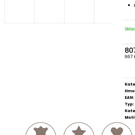
Skl
80
667 
Měr
cena
Kate
Hmo
EAN
:
Typ
:
Kate
Moti