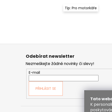
Tip: Pro motorkáře
Z
á
Odebírat newsletter
p
Nezmeškejte žádné novinky či slevy!
a
t
E-mail
í
PŘIHLÁSIT SE
Tato webo
K personal
poskytován