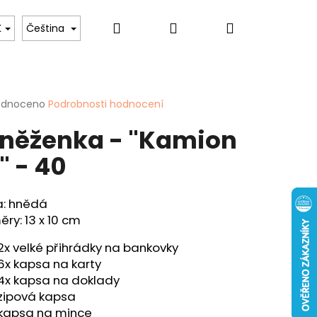
Hledat
Přihlášení
Nákupní
 psů
Pro ženy
Hobby & Záliby
Sport
K
Čeština
košík
rné
odnoceno
Podrobnosti hodnocení
cení
něženka - "Kamion
ktu
" - 40
ček.
a: hnědá
ry: 13 x 10 cm
Následující
ENKA - "KAPR" - 40
2x velké přihrádky na bankovky
6x kapsa na karty
4x kapsa na doklady
zipová kapsa
kapsa na mince