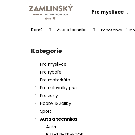
K
Přejít
na
o
Pro myslivce
obsah
Zpět
Zpět
š
do
do
í
Domů
Auta a technika
Peněženka - "Kam
k
obchodu
obchodu
P
o
Kategorie
Přeskočit
s
kategorie
t
Pro myslivce
r
Pro rybáře
a
Pro motorkáře
n
Pro milovníky psů
n
Pro ženy
í
KOŽENÝ PÁSEK "LOVU ZDAR"
Hobby & Záliby
p
634 Kč
Sport
a
Auta a technika
n
Auta
e
BUS-TIR-TRAKTOR