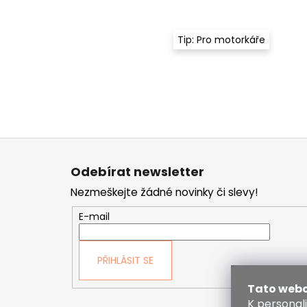
Tip: Pro motorkáře
Z
á
Odebírat newsletter
p
Nezmeškejte žádné novinky či slevy!
a
t
E-mail
í
PŘIHLÁSIT SE
Tato webo
K personal