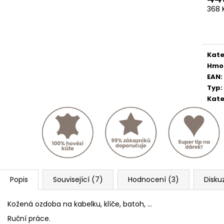
368 
Měr
cena
Kate
Hmo
EAN
:
Typ
:
Kate
Popis
Související (7)
Hodnocení (3)
Disku
Kožená ozdoba na kabelku, klíče, batoh, ...
Ruční práce.