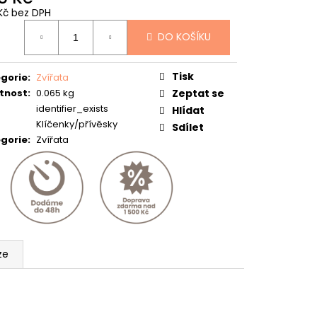
Kč bez DPH
ná
DO KOŠÍKU
:
Tisk
gorie
:
Zvířata
tnost
:
0.065 kg
Zeptat se
identifier_exists
Hlídat
Klíčenky/přívěsky
Sdílet
gorie
:
Zvířata
ze