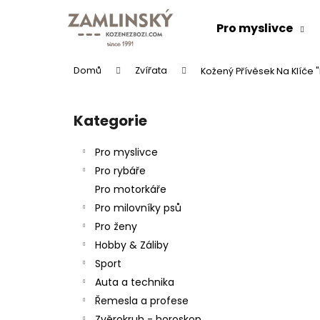
K
Přejít
na
o
Pro myslivce
obsah
Zpět
Zpět
š
do
do
í
Domů
Zvířata
Kožený Přívěsek Na Klíče "
k
obchodu
obchodu
P
o
Kategorie
Přeskočit
s
kategorie
t
Pro myslivce
r
Pro rybáře
a
Pro motorkáře
n
Pro milovníky psů
n
Pro ženy
í
KOŽENÝ PÁSEK "LOVU ZDAR"
Hobby & Záliby
p
634 Kč
Sport
a
Auta a technika
n
Řemesla a profese
e
Zvěrokruh - horoskop