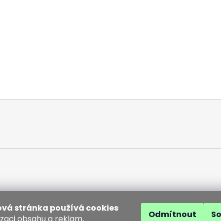
vá stránka používá cookies
Odmítnout
S
izaci obsahu a reklam,