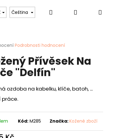
Hledat
Přihlášení
Nákupní
 psů
Pro ženy
Hobby & Záliby
Sport
K
Čeština
košík
rné
nocení
Podrobnosti hodnocení
cení
žený Přívěsek Na
ktu
íče "Delfín"
ček.
á ozdoba na kabelku, klíče, batoh, ...
 práce.
Následující
ENKA - "KAPR" - 40
adem
Kód:
M285
Značka:
Kožené zboží
5 Kč