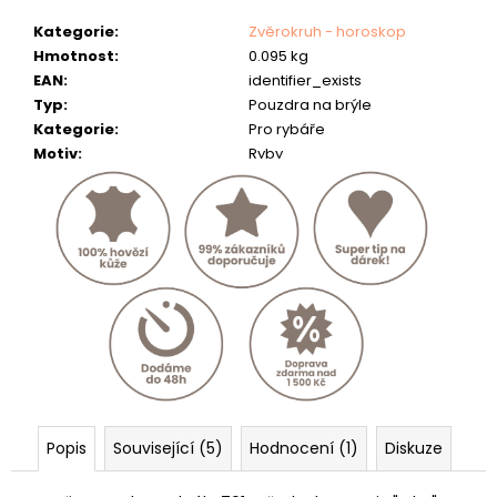
č
u
Kategorie
:
Zvěrokruh - horoskop
j
Hmotnost
:
0.095 kg
e
EAN
:
identifier_exists
m
Typ
:
Pouzdra na brýle
e
Kategorie
:
Pro rybáře
Motiv
:
Ryby
KOŽENÝ
PÁSEK
"JAWA"
634
Kč
Popis
Související (5)
Hodnocení (1)
Diskuze