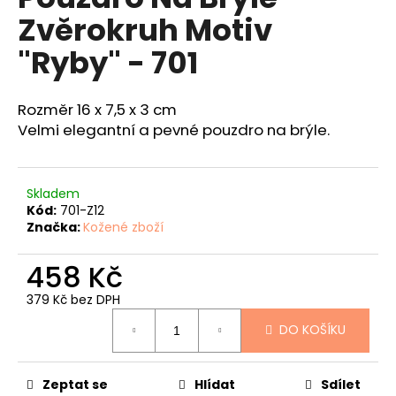
je
a
Zvěrokruh Motiv
5,0
z
j
"Ryby" - 701
5
í
hvězdiček.
t
Rozměr 16 x 7,5 x 3 cm
?
Velmi elegantní a pevné pouzdro na brýle.
Skladem
HLEDAT
Kód:
701-Z12
Značka:
Kožené zboží
458 Kč
D
o
379 Kč bez DPH
Měrná
p
DO KOŠÍKU
cena:
o
r
u
Zeptat se
Hlídat
Sdílet