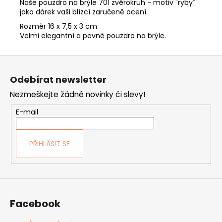
Naše pouzdro na brýle 701 zvěrokruh - motiv "ryby"
jako dárek vaši blízcí zaručeně ocení.
Rozměr 16 x 7,5 x 3 cm
Velmi elegantní a pevné pouzdro na brýle.
Z
á
Odebírat newsletter
p
Nezmeškejte žádné novinky či slevy!
a
t
E-mail
í
PŘIHLÁSIT SE
Facebook