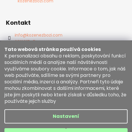
kozenezbozi.com
Kontakt
info
@
kozenezbozi.com
381281747
603225633
Tato webová stránka používá cookies
https://www.facebook.com/kozenezbozi/
K personalizaci obsahu a reklam, poskytování funkcí
sociálních médií a analýze naší návštěvnosti
využíváme soubory cookie. Informace o tom, jak náš
Informace pro vás
web používáte, sdílíme se svými partnery pro
sociální média, inzerci a analýzy. Partneři tyto údaje
mohou zkombinovat s dalšími informacemi, které
Obchodní podmínky
jste jim poskytli nebo které získali v důsledku toho, že
Zásady používání souborů cookies
používáte jejich služby
Moje objednávka
Nastavení
Vytvořil Shoptet
Copyright 2026
kozenezbozi.com
. Všechna práva