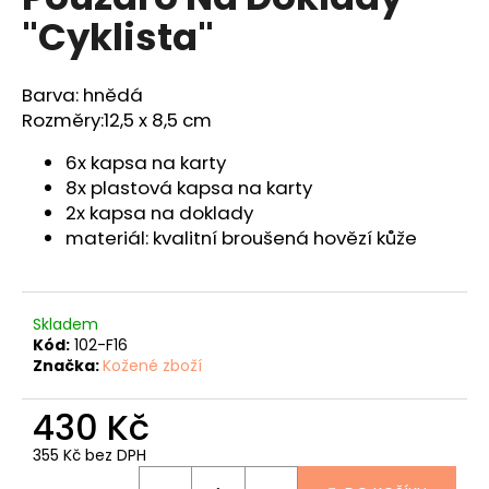
je
a
"Cyklista"
0,0
z
j
5
í
hvězdiček.
Barva: hnědá
t
Rozměry:
12,5 x 8,5 cm
?
6x kapsa na karty
8x plastová kapsa na karty
2x kapsa na doklady
materiál: kvalitní broušená hovězí kůže
HLEDAT
Skladem
D
Kód:
102-F16
Značka:
Kožené zboží
o
p
430 Kč
o
r
355 Kč bez DPH
u
Měrná