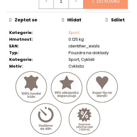
č
DO KOŠÍKU
cena:
u
j
Zeptat se
Hlídat
Sdílet
e
m
Kategorie
:
Sport
e
Hmotnost
:
0.125 kg
EAN
:
identifier_exists
KOŽENÝ
PÁSEK
Typ
:
Pouzdra na doklady
"KAPR"
Kategorie
:
Sport, Cyklisti
634
Motiv
:
Cyklista
Kč