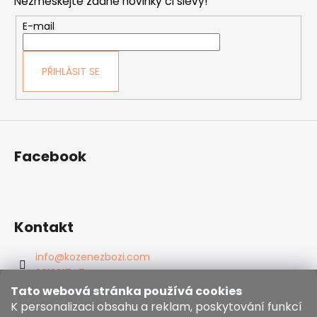
Nezmeškejte žádné novinky či slevy!
a
t
E-mail
í
PŘIHLÁSIT SE
Facebook
Kontakt
info
@
kozenezbozi.com
381281747
603225633
Tato webová stránka používá cookies
K personalizaci obsahu a reklam, poskytování funkcí
https://www.facebook.com/kozenezbozi/