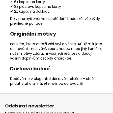
✔ 6x kapsa na karty
✔ 8x plastová kapsa na karty
✔ 2x kapsa na doklady
Díky promyšlenému uspořádání bude mít vše vždy
přehledně po ruce.
Originální motivy
Pouzdro, které odráží váš styl a vášně. Ať už milujete
cestování, malování, sport, hudbu nebo jiný koníček,
naše motivy zdůrazní vaši jedinečnost a dodají
vašim doplňkům osobitý charakter.
Dárkové balení
Dodáváme v elegantní dárkové krabičce – stačí
přidat stuhu a můžete rovnou darovat. 🎁
Z
á
Odebírat newsletter
p