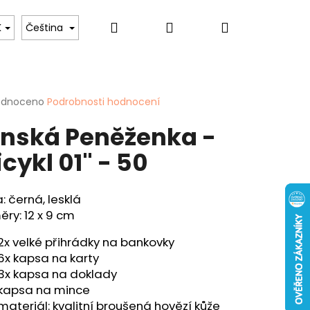
Hledat
Přihlášení
Nákupní
 psů
Pro ženy
Hobby & Záliby
Sport
K
Čeština
košík
rné
odnoceno
Podrobnosti hodnocení
cení
nská Peněženka -
ktu
icykl 01" - 50
ček.
: černá, lesklá
ry: 12 x 9 cm
Následující
ENKA - "KAPR" - 40
2x velké přihrádky na bankovky
6x kapsa na karty
3x kapsa na doklady
kapsa na mince
materiál: kvalitní broušená hovězí kůže