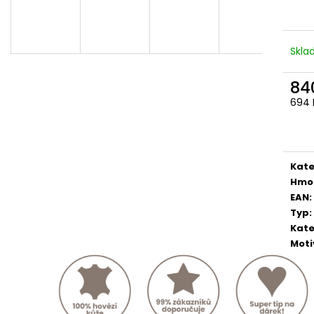
Skl
84
694 
Měr
cena
Kate
Hmo
EAN
:
Typ
:
Kate
Moti