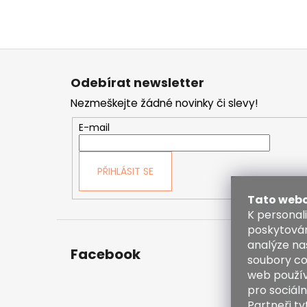
Z
á
Odebírat newsletter
p
Nezmeškejte žádné novinky či slevy!
a
t
E-mail
í
PŘIHLÁSIT SE
Tato webo
K personal
poskytován
analýze na
Facebook
Kont
soubory co
web použív
inf
pro sociáln
38
Partneři t