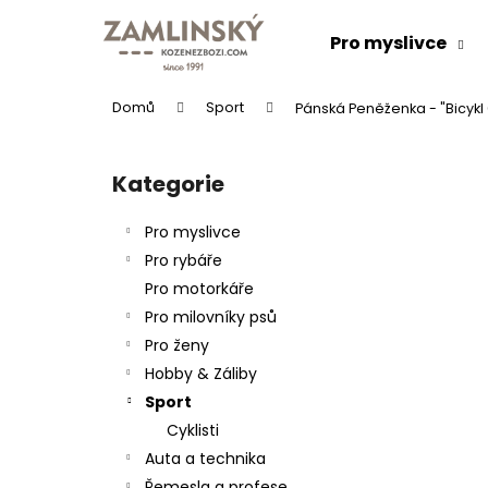
K
Přejít
na
o
Pro myslivce
obsah
Zpět
Zpět
š
do
do
í
Domů
Sport
Pánská Peněženka - "Bicykl 
k
obchodu
obchodu
P
o
Kategorie
Přeskočit
s
kategorie
t
Pro myslivce
r
Pro rybáře
a
Pro motorkáře
n
Pro milovníky psů
n
Pro ženy
í
KOŽENÝ PÁSEK "LOVU ZDAR"
Hobby & Záliby
p
634 Kč
Sport
a
Cyklisti
n
Auta a technika
e
Řemesla a profese