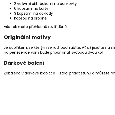
2 velkými přihrádkami na bankovky
6 kapsami na karty
3 kapsami na doklady
Kapsou na drobné
Vše tak máte přehledně roztříděné.
Originální motivy
Je doplňkem, se kterým se rádi pochlubíte. Ať už jezdíte na 
na peněžence vám bude připomínat svobodu dvou kol.
Dárkové balení
Zabaleno v dárkové krabičce – stačí přidat stuhu a můžete r