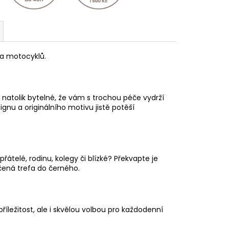
ka motocyklů.
natolik bytelné, že vám s trochou péče vydrží
gnu a originálního motivu jistě potěší
přátelé, rodinu, kolegy či blízké? Překvapte je
čená trefa do černého.
ležitost, ale i skvělou volbou pro každodenní