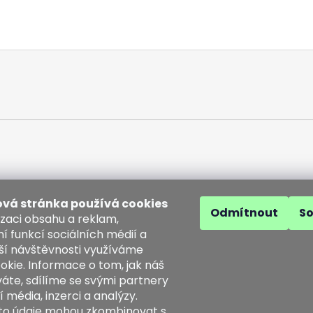
vá stránka používá cookies
Odmítnout
S
izaci obsahu a reklam,
í funkcí sociálních médií a
ší návštěvnosti využíváme
akt
okie. Informace o tom, jak náš
áte, sdílíme se svými partnery
o
@
kozenezbozi.com
í média, inzerci a analýzy.
1281747
yto údaje mohou zkombinovat s