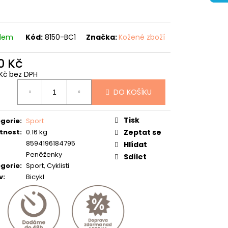
adem
Kód:
8150-BC1
Značka:
Kožené zboží
0 Kč
Kč bez DPH
ná
DO KOŠÍKU
:
Tisk
gorie
:
Sport
tnost
:
0.16 kg
Zeptat se
8594196184795
Hlídat
Peněženky
Sdílet
gorie
:
Sport, Cyklisti
v
:
Bicykl