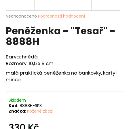
a
j
Průměrné
Neohodnoceno
Podrobnosti hodnocení
í
hodnocení
Peněženka - "Tesař" -
produktu
t
je
?
8888H
0,0
z
5
hvězdiček.
Barva: hnědá
Rozměry: 10,5 x 8 cm
HLEDAT
malá praktická peněženka na bankovky, karty i
mince
D
o
Skladem
p
Kód:
8888H-RP3
o
Značka:
Kožené zboží
r
u
330 Kč