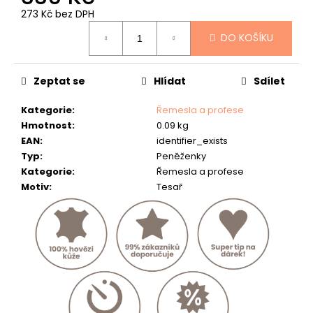
č
273 Kč bez DPH
u
Měrná
j
DO KOŠÍKU
cena:
e
m
e
Zeptat se
Hlídat
Sdílet
RYBÁŘSKÁ
Kategorie
:
Řemesla a profese
PENĚŽENKA
Hmotnost
:
0.09 kg
-
EAN
:
identifier_exists
"KAPR"
-
Typ
:
Peněženky
40
Kategorie
:
Řemesla a profese
807
Motiv
:
Tesař
Kč