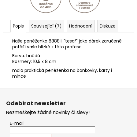
Popis
Související (7)
Hodnocení
Diskuze
Naše peněženka 8888H "tesař" jako dárek zaručeně
potěší vaše blízké z této profese.
Barva: hnědá
Rozměry: 10,5 x 8 cm
malá praktická peněženka na bankovky, karty i
mince
Z
á
Odebírat newsletter
p
Nezmeškejte žádné novinky či slevy!
a
t
E-mail
í