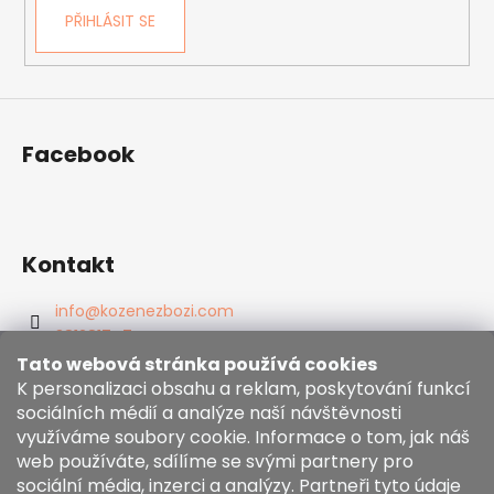
PŘIHLÁSIT SE
Facebook
Kontakt
info
@
kozenezbozi.com
381281747
603225633
Tato webová stránka používá cookies
https://www.facebook.com/kozenezbozi/
K personalizaci obsahu a reklam, poskytování funkcí
sociálních médií a analýze naší návštěvnosti
využíváme soubory cookie. Informace o tom, jak náš
Informace pro vás
web používáte, sdílíme se svými partnery pro
sociální média, inzerci a analýzy. Partneři tyto údaje