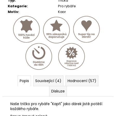
Typ
:
Trička
Kategorie
:
Pro rybáře
Motiv
:
Kapr
Popis
Související (4)
Hodnocení (57)
Diskuze
Naše tričko pro rybáře "Kapři" jako dárek jistě potěší
každého rybáře.