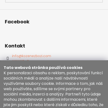
Facebook
Kontakt
info
@
kozenezbozi.com
381281747
603225633
Tato webová stránka používá cookies
https://www.facebook.com/kozenezbozi/
K personalizaci obsahu a reklam, poskytování funkcí
sociálních médií a analýze naší návštěvnosti
využíváme soubory cookie. Informace o tom, jak náš
Informace pro vás
web používáte, sdílíme se svými partnery pro
sociální média, inzerci a analýzy. Partneři tyto údaje
mohou zkombinovat s dalšími informacemi, které
Obchodní podmínky
jste jim poskytli nebo které získali v důsledku toho, že
Zásady používání souborů cookies