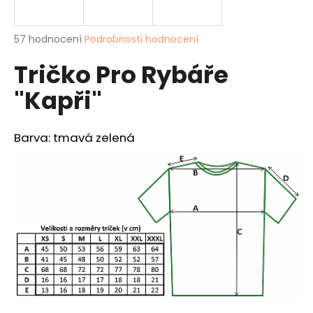
a
j
Průměrné
57 hodnocení
Podrobnosti hodnocení
í
hodnocení
Tričko Pro Rybáře
produktu
t
je
?
"Kapři"
3,8
z
5
hvězdiček.
Barva: tmavá zelená
HLEDAT
D
o
p
o
r
u