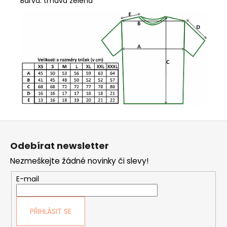
Barva: tmavá zelená
Z
á
Odebírat newsletter
p
Nezmeškejte žádné novinky či slevy!
a
t
E-mail
í
PŘIHLÁSIT SE