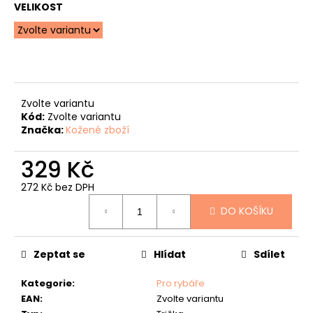
č
VELIKOST
u
j
e
m
e
Zvolte variantu
MYSLIVECKÁ
Kód:
Zvolte variantu
PENĚŽENKA
-
Značka:
Kožené zboží
"JELENÍ
HLAVA"
329 Kč
-
40
272 Kč bez DPH
807
Měrná
Kč
DO KOŠÍKU
cena:
Zeptat se
Hlídat
Sdílet
Kategorie
:
Pro rybáře
EAN
:
Zvolte variantu