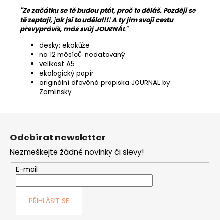
"Ze začátku se tě budou ptát, proč to děláš. Později se
tě zeptají, jak jsi to udělal!!! A ty jim svoji cestu
převyprávíš, máš svůj JOURNÁL"
desky: ekokůže
na 12 měsíců, nedatovaný
velikost A5
ekologický papír
originální dřevěná propiska JOURNAL by
Zamlinsky
Z
á
Odebírat newsletter
p
Nezmeškejte žádné novinky či slevy!
a
t
E-mail
í
PŘIHLÁSIT SE