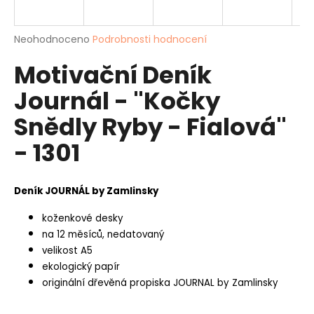
a
j
Průměrné
Neohodnoceno
Podrobnosti hodnocení
í
hodnocení
Motivační Deník
produktu
t
je
?
Journál - "Kočky
0,0
z
Snědly Ryby - Fialová"
5
hvězdiček.
- 1301
HLEDAT
Deník JOURNÁL by Zamlinsky
koženkové desky
D
na 12 měsíců, nedatovaný
o
velikost A5
p
o
ekologický papír
r
originální dřevěná propiska JOURNAL by Zamlinsky
u