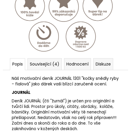
Popis
Související (4)
Hodnocení
Diskuze
Náš motivační deník JOURNÁL 1301 "kočky snědly ryby
- fialová" jako dárek vaši blízcí zaručeně ocení.
JOURNÁL
Deník JOURNÁL (čti "žurnál") je určen pro originální a
tvůrčí lidi. Prostor pro úkoly, citáty, obrázky, koláže,
básničky. Originální motivační věty tě nenechají
přešlapovat. Nedatován, však na celý rok připraven!!!
Začni dnes a skonči do roka a do dne. To vše
zaknihováno v kožených deskách.