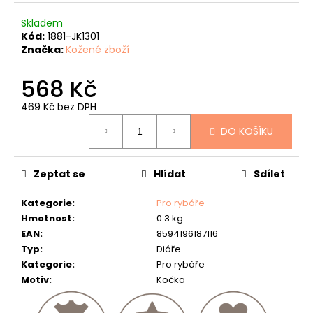
č
u
Skladem
j
Kód:
1881-JK1301
e
Značka:
Kožené zboží
m
e
568 Kč
KOŽENÝ
469 Kč bez DPH
PÁSEK
Měrná
"LOVU
DO KOŠÍKU
cena:
ZDAR"
634
Kč
Zeptat se
Hlídat
Sdílet
Kategorie
:
Pro rybáře
Hmotnost
:
0.3 kg
EAN
:
8594196187116
Typ
:
Diáře
Kategorie
:
Pro rybáře
Motiv
:
Kočka