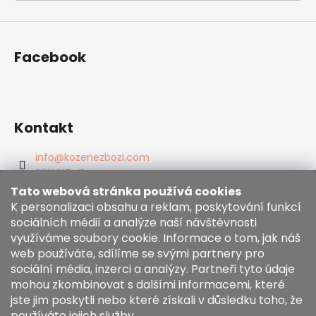
Facebook
Kontakt
info
@
kozenezbozi.com
381281747
603225633
Tato webová stránka používá cookies
K personalizaci obsahu a reklam, poskytování funkcí
https://www.facebook.com/kozenezbozi/
sociálních médií a analýze naší návštěvnosti
využíváme soubory cookie. Informace o tom, jak náš
web používáte, sdílíme se svými partnery pro
Informace pro vás
sociální média, inzerci a analýzy. Partneři tyto údaje
mohou zkombinovat s dalšími informacemi, které
Obchodní podmínky
jste jim poskytli nebo které získali v důsledku toho, že
Zásady používání souborů cookies
používáte jejich služby