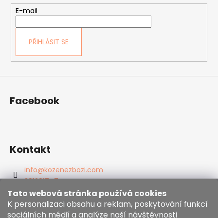
t
E-mail
í
PŘIHLÁSIT SE
Facebook
Kontakt
info
@
kozenezbozi.com
381281747
603225633
Tato webová stránka používá cookies
https://www.facebook.com/kozenezbozi/
K personalizaci obsahu a reklam, poskytování funkcí
sociálních médií a analýze naší návštěvnosti