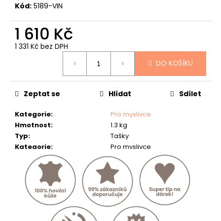
č
Kód:
5189-VIN
u
j
1 610 Kč
e
m
1 331 Kč bez DPH
e
Měrná
DO KOŠÍKU
cena:
MYSLIVECKÁ
PENĚŽENKA
-
Zeptat se
Hlídat
Sdílet
"JELENÍ
HLAVA"
Kategorie
:
Pro myslivce
-
40
Hmotnost
:
1.3 kg
Typ
:
Tašky
807
Kč
Kategorie
:
Pro myslivce