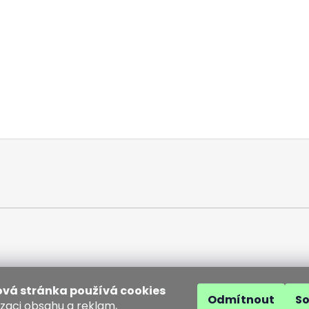
vá stránka používá cookies
Odmítnout
S
izaci obsahu a reklam,