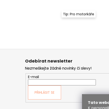
Tip: Pro motorkáře
Z
á
Odebírat newsletter
p
Nezmeškejte žádné novinky či slevy!
a
t
E-mail
í
PŘIHLÁSIT SE
Tato webo
K personal