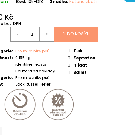
adem
Kód:
105-D18
Značka:
Kožené zboží
0 Kč
Kč bez DPH
ná
DO KOŠÍKU
:
Tisk
gorie
:
Pro milovníky psů
tnost
:
0.155 kg
Zeptat se
identifier_exists
Hlídat
Pouzdra na doklady
Sdílet
gorie
:
Pro milovníky psů
v
:
Jack Russel Teriér