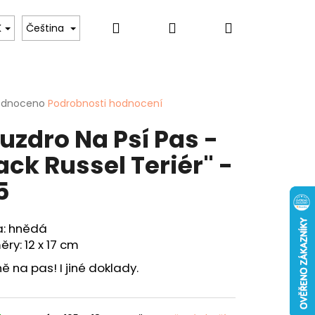
Hledat
Přihlášení
Nákupní
 psů
Pro ženy
Hobby & Záliby
Sport
K
Čeština
košík
rné
odnoceno
Podrobnosti hodnocení
cení
uzdro Na Psí Pas -
ktu
ack Russel Teriér" -
5
ček.
Následující
a: hnědá
ENKA - "KAPR" - 40
ry: 12 x 17 cm
ě na pas! I jiné doklady.