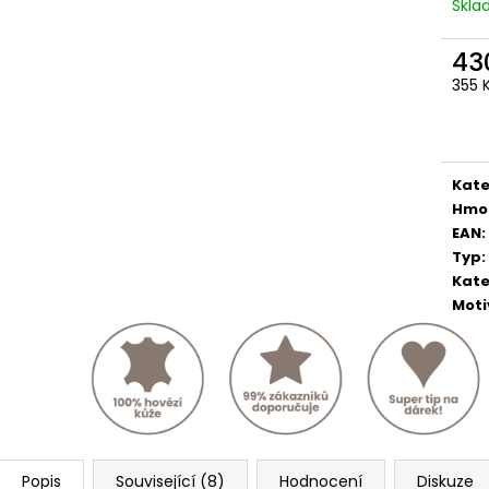
Skl
43
355 
Měr
cena
Kate
Hmo
EAN
:
Typ
:
Kate
Moti
Popis
Související (8)
Hodnocení
Diskuze