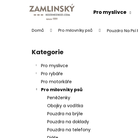
K
Přejít
na
o
Pro myslivce
obsah
Zpět
Zpět
š
do
do
í
Domů
Pro milovníky psů
Pouzdro Na Psí P
k
obchodu
obchodu
P
o
Kategorie
Přeskočit
s
kategorie
t
Pro myslivce
r
Pro rybáře
a
Pro motorkáře
n
Pro milovníky psů
n
Peněženky
í
KOŽENÝ PÁSEK "LOVU ZDAR"
Obojky a vodítka
p
634 Kč
Pouzdra na brýle
a
Pouzdra na doklady
n
Pouzdra na telefony
e
Diáře