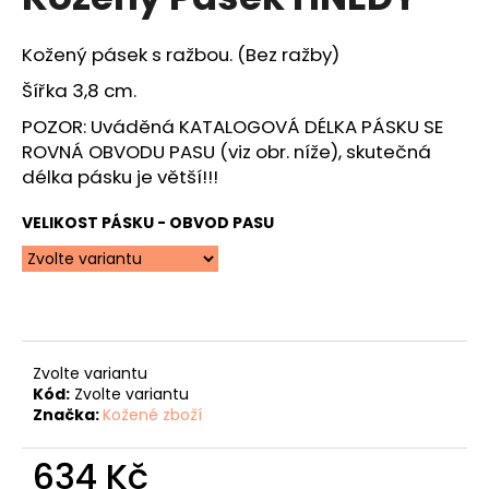
je
a
3,6
z
j
Kožený pásek s ražbou. (Bez ražby)
5
í
hvězdiček.
Šířka 3,8 cm.
t
POZOR: Uváděná KATALOGOVÁ DÉLKA PÁSKU SE
?
ROVNÁ OBVODU PASU (viz obr. níže), skutečná
délka pásku je větší!!!
VELIKOST PÁSKU - OBVOD PASU
HLEDAT
D
o
Zvolte variantu
p
Kód:
Zvolte variantu
Značka:
Kožené zboží
o
r
634 Kč
u