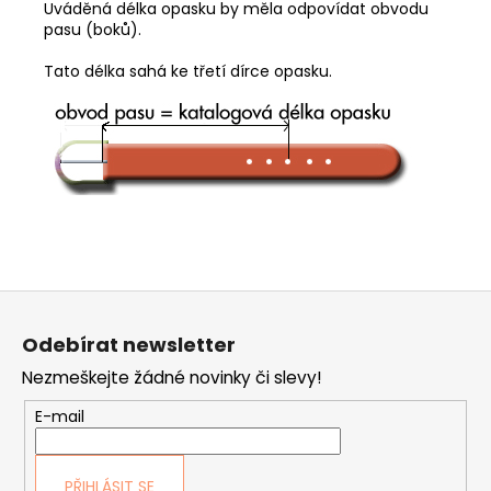
Uváděná délka opasku by měla odpovídat obvodu
pasu (boků).
Tato délka sahá ke třetí dírce opasku.
Z
á
Odebírat newsletter
p
Nezmeškejte žádné novinky či slevy!
a
t
E-mail
í
PŘIHLÁSIT SE