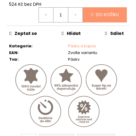
č
524 Kč bez DPH
u
Měrná
j
DO KOŠÍKU
cena:
e
m
e
Zeptat se
Hlídat
Sdílet
POUZDRO
Kategorie
:
Pásky a kapsy
NA
EAN
:
Zvolte variantu
RYBÁŘSKÉ
Typ
:
Pásky
DOKLADY
"KAPR"
430
Kč