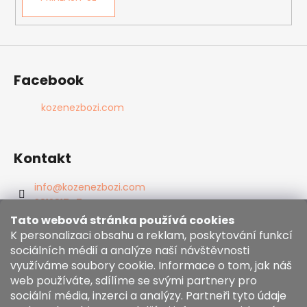
Facebook
kozenezbozi.com
Kontakt
info
@
kozenezbozi.com
381281747
603225633
Tato webová stránka používá cookies
https://www.facebook.com/kozenezbozi/
K personalizaci obsahu a reklam, poskytování funkcí
sociálních médií a analýze naší návštěvnosti
využíváme soubory cookie. Informace o tom, jak náš
Informace pro vás
web používáte, sdílíme se svými partnery pro
sociální média, inzerci a analýzy. Partneři tyto údaje