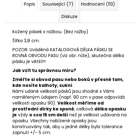
Popis
Související (7)
Hodnocení (113)
Diskuze
Kožený pásek s ražbou. (Bez ražby)
Šířka 3,8 cm.
POZOR: Uváděná KATALOGOVÁ DÉLKA PÁSKU SE
ROVNÁ OBVODU PASU (viz obr. níže), skutečná délka
pásku je větší!!!
Jak vzít tu správnou míru?
Změřte si obvod pasu nebo boků v přesně tam,
kde nosíte kalhoty, sukni
.
Námi udané velikosti pásků jsou shodné s Vámi
naměřeným údajem (např. 90 cm v pase odpovídá
velikosti opasku 90).
Velikost měříme od
prostřední dírky ke sponě
, celková
délka opasku
je
vždy
o cca 15 cm delší
než je velikost udávaná na
opasku. Všechny nabízené opasky jsou
konstruovány tak, aby u jedné délky byla tolerance
zapnutí +/- 5 cm.