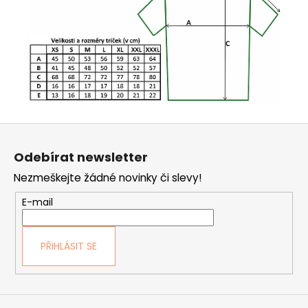
Z
á
Odebírat newsletter
p
Nezmeškejte žádné novinky či slevy!
a
t
E-mail
í
PŘIHLÁSIT SE