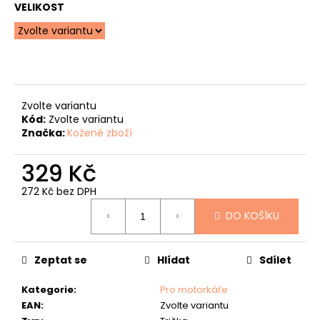
č
VELIKOST
u
j
e
m
e
Zvolte variantu
POUZDRO
Kód:
Zvolte variantu
NA
RYBÁŘSKÉ
Značka:
Kožené zboží
DOKLADY
"KAPR"
329 Kč
430
Kč
272 Kč bez DPH
Měrná
DO KOŠÍKU
cena:
Zeptat se
Hlídat
Sdílet
Kategorie
:
Pro motorkáře
EAN
:
Zvolte variantu