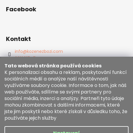
Facebook
Kontakt
info
@
kozenezbozi.com
381281747
603225633
Tato webová stránka používá cookies
https://www.facebook.com/kozenezbozi/
K personalizaci obsahu a reklam, poskytování funkcí
sociálních médií a analýze naší návštěvnosti
využíváme soubory cookie. Informace o tom, jak náš
Informace pro vás
web používáte, sdílíme se svými partnery pro
sociální média, inzerci a analýzy. Partneři tyto údaje
mohou zkombinovat s dalšími informacemi, které
Obchodní podmínky
jste jim poskytli nebo které získali v důsledku toho, že
Zásady používání souborů cookies
používáte jejich služby
Moje objednávka