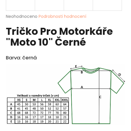
a
j
Průměrné
Neohodnoceno
Podrobnosti hodnocení
í
hodnocení
Tričko Pro Motorkáře
produktu
t
je
?
"Moto 10" Černé
0,0
z
5
hvězdiček.
Barva: černá
HLEDAT
D
o
p
o
r
u