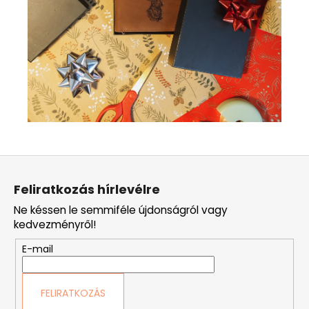
L
á
Feliratkozás hírlevélre
b
Ne késsen le semmiféle újdonságról vagy
l
kedvezményről!
é
E-mail
c
FELIRATKOZÁS