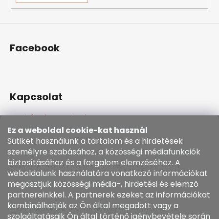
Facebook
Kapcsolat
info
@
kozenezbozi.com
381281747, 603225633
Ez a weboldal cookie-kat használ
603225633
Sütiket használunk a tartalom és a hirdetések
https://www.facebook.com/kozenezbozi/
személyre szabásához, a közösségi médiafunkciók
biztosításához és a forgalom elemzéséhez. A
weboldalunk használatára vonatkozó információkat
Informace pro vás
megosztjuk közösségi média-, hirdetési és elemző
partnereinkkel. A partnerek ezeket az információkat
kombinálhatják az Ön által megadott vagy a
Általános szerződési feltételek
szolgáltatásaik Ön által történő igénybevétele során
Cookie szabályzat