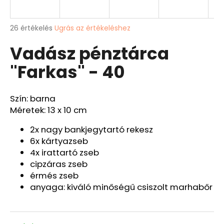
A
A
26 értékelés
Ugrás az értékeléshez
termék
j
Vadász pénztárca
átlagos
á
értékelése
n
"Farkas" - 40
5-
l
ből
j
3,8
u
csillag.
Szín: barna
k
Méretek: 13 x 10 cm
BŐRÖV
2x nagy bankjegytartó rekesz
"PONTY"
6x kártyazseb
Ft9
4x irattartó zseb
526
cipzáras zseb
érmés zseb
anyaga: kiváló minőségű csiszolt marhabőr