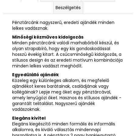
Beszélgetés
Pénztárcánk nagyszerű, eredeti ajándék minden
lelkes vadásznak.
Minőségi kézműves kidolgozás
Minden pénztárcánk valódi marhabőrből készül, és
olyan strapabíró, hogy egy kis gondoskodással
hosszú évekig kitart. A csúcsminőségű kidolgozás, a
stílusos design és az eredeti motívum kombinációja
minden lelkes vadászt meghódít.
Egyedülálló ajándék
Közeleg egy különleges alkalom, és megfelelő
ajándékot keres barátainak, családjának vagy
kollégáinak? Lepje meg őket egy pénztárcával,
amely lenyűgözi őket. Hasznos és stílusos ajándék -
garantált telitalálat. Nagyszerű ajándék
vadászoknak.
Elegáns kivitel
Elegáns kiegészítő minden formális és informális
alkalomra, és kiváló választás mindennapi
használatra is. A pénztárca 2 nagy bankjegytartó