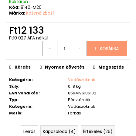
Raktáron
Kód:
8140-M20
Márka:
Kožené zboží
Ft12 133
Ft10 027 ÁFA nélkül
Egységár:
KOSÁRBA
Kérdés
Nyomon követés
Megosztás
Kategória
:
Vadászoknak
Súly
:
0.18 kg
EAN vonalkód
:
8594196186102
Typ
:
Pénztárcák
Kategorie
:
Vadászoknak
Motiv
:
Farkas
Leírás
Kapcsolódó (4)
Értékelés (26)