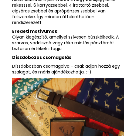
rekesszel, 6 kártyazsebbel, 4 irattartó zsebbel,
cipzáras zsebbel és aprópénzes zsebbel van
felszerelve. Így minden áttekinthetően
rendszerezett.
Eredeti motívumok
Olyan kiegészítő, amellyel szívesen büszkélkedik. A
szarvas, vaddisznó vagy róka mintás pénztárcát
biztosan értékelni fogja.
Díszdobozos csomagolás
Díszdobozban csomagolva - csak adjon hozzá egy
szalagot, és máris ajándékozhatja. :-)