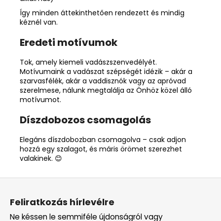
Így minden áttekinthetően rendezett és mindig
kéznél van.
Eredeti motívumok
Tok, amely kiemeli vadászszenvedélyét.
Motívumaink a vadászat szépségét idézik – akár a
szarvasfélék, akár a vaddisznók vagy az apróvad
szerelmese, nálunk megtalálja az Önhöz közel álló
motívumot.
Díszdobozos csomagolás
Elegáns díszdobozban csomagolva – csak adjon
hozzá egy szalagot, és máris örömet szerezhet
valakinek. 😊
L
á
Feliratkozás hírlevélre
b
Ne késsen le semmiféle újdonságról vagy