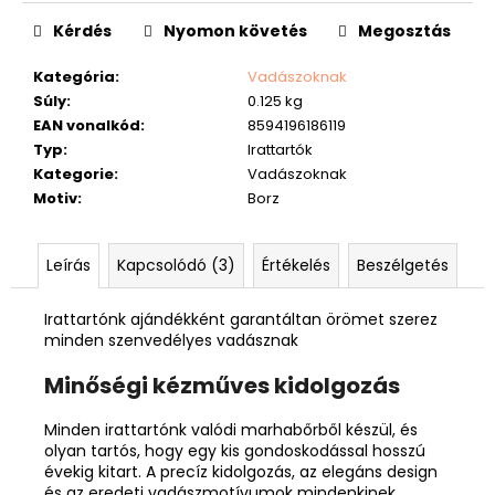
Kérdés
Nyomon követés
Megosztás
Kategória
:
Vadászoknak
Súly
:
0.125 kg
EAN vonalkód
:
8594196186119
Typ
:
Irattartók
Kategorie
:
Vadászoknak
Motiv
:
Borz
Leírás
Kapcsolódó (3)
Értékelés
Beszélgetés
Irattartónk ajándékként garantáltan örömet szerez
minden szenvedélyes vadásznak
Minőségi kézműves kidolgozás
Minden irattartónk valódi marhabőrből készül, és
olyan tartós, hogy egy kis gondoskodással hosszú
évekig kitart. A precíz kidolgozás, az elegáns design
és az eredeti vadászmotívumok mindenkinek