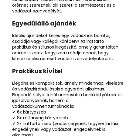
örömet szereznek, aki szereti a természetet és a
vadászat szenvedélyét.
Egyedülálló ajándék
Ideális ajándékot keres egy vadásznak barátai,
családja vagy kollégái körében? Az irattartó
praktikus és stílusos kiegészítő, amely garantáltan
örömet szerez. Nagyszerű módja annak, hogy
kifejezze elismerését vadászszenvedélyük iránt.
Praktikus kivitel
Elegáns és kompakt tok, amely mindennapi viseletre
és vadászkirándulásokra egyaránt alkalmas.
Elegendő helyet kínál nemcsak a bankkártyáknak és
igazolványoknak, hanem a
vadászdokumentumoknak is:
✔ 6x kártyazseb
✔ 8x műanyag kártyazseb
✔ 2x irattartó zseb (vadászjegynek, fegyvertartási
engedélynek vagy vadászati engedélynek is
alkalmas)