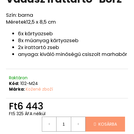
értékelése
5-
ből
Szín: barna
A
0,0
Méretek
12,5 x 8,5 cm
j
csillag.
á
6x kártyazseb
n
8x műanyag kártyazseb
l
2x irattartó zseb
j
anyaga: kiváló minőségű csiszolt marhabőr
u
k
HORGÁSZ
Raktáron
PÉNZTÁRCA
Kód:
102-M24
"CSUKA
Márka:
Kožené zboží
11"
-
40
Ft6 443
Ft12
Ft5 325 ÁFA nélkül
087
Egységár:
KOSÁRBA