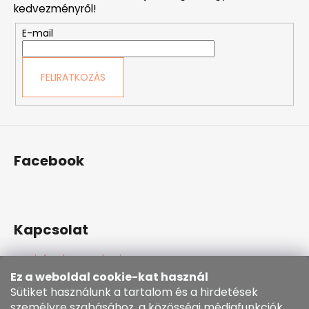
l
kedvezményről!
é
E-mail
c
FELIRATKOZÁS
Facebook
Kapcsolat
info
@
kozenezbozi.com
381281747, 603225633
Ez a weboldal cookie-kat használ
603225633
Sütiket használunk a tartalom és a hirdetések
https://www.facebook.com/kozenezbozi/
személyre szabásához, a közösségi médiafunkciók