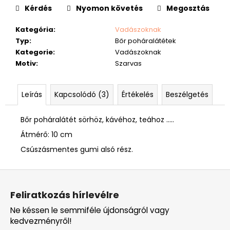
Kérdés
Nyomon követés
Megosztás
Kategória
:
Vadászoknak
Typ
:
Bőr poháralátétek
Kategorie
:
Vadászoknak
Motiv
:
Szarvas
Leírás
Kapcsolódó (3)
Értékelés
Beszélgetés
Bőr poháralátét sörhöz, kávéhoz, teához .....
Átmérő: 10 cm
Csúszásmentes gumi alsó rész.
L
á
Feliratkozás hírlevélre
b
Ne késsen le semmiféle újdonságról vagy
l
kedvezményről!
é