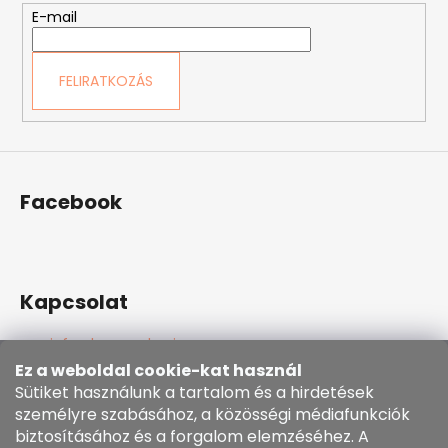
E-mail
c
FELIRATKOZÁS
Facebook
Kapcsolat
info
@
kozenezbozi.com
381281747, 603225633
Ez a weboldal cookie-kat használ
603225633
Sütiket használunk a tartalom és a hirdetések
https://www.facebook.com/kozenezbozi/
személyre szabásához, a közösségi médiafunkciók
biztosításához és a forgalom elemzéséhez. A