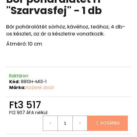
értékelése
"Szarvasfej" - 1 db
5-
ből
A
0,0
j
csillag.
Bőr poháralátét sörhöz, kávéhoz, teához, 4 db-
á
os készlet, az ár a készletre vonatkozik.
n
Átmérő: 10 cm
l
j
u
k
Raktáron
BŐRÖV
Kód:
8810H-M13-1
FEKETE
Márka:
Kožené zboží
Ft9
527
Ft3 517
Ft2 907 ÁFA nélkül
Egységár:
KOSÁRBA