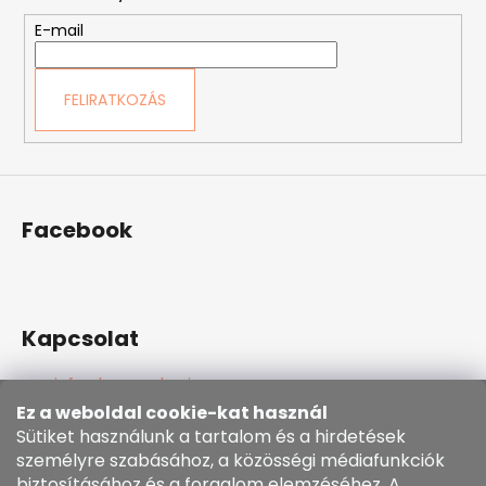
é
E-mail
c
FELIRATKOZÁS
Facebook
Kapcsolat
info
@
kozenezbozi.com
381281747, 603225633
Ez a weboldal cookie-kat használ
603225633
Sütiket használunk a tartalom és a hirdetések
személyre szabásához, a közösségi médiafunkciók
https://www.facebook.com/kozenezbozi/
biztosításához és a forgalom elemzéséhez. A