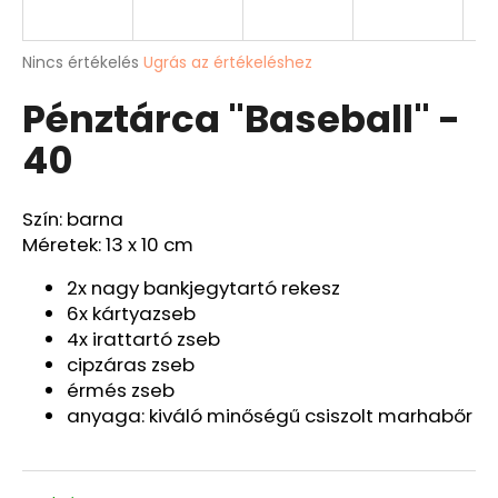
A
A
Nincs értékelés
Ugrás az értékeléshez
termék
j
Pénztárca "Baseball" -
átlagos
á
értékelése
n
40
5-
l
ből
j
0,0
u
csillag.
Szín: barna
k
Méretek: 13 x 10 cm
HORGÁSZ
2x nagy bankjegytartó rekesz
PÉNZTÁRCA
6x kártyazseb
"PONTY"
-
4x irattartó zseb
40
cipzáras zseb
Ft12
érmés zseb
131
anyaga: kiváló minőségű csiszolt marhabőr