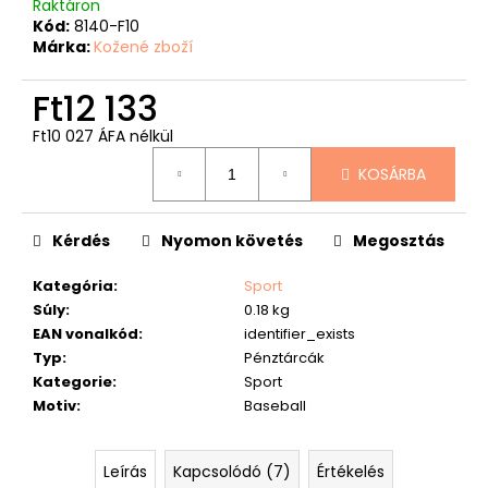
Raktáron
Kód:
8140-F10
Márka:
Kožené zboží
Ft12 133
Ft10 027 ÁFA nélkül
Egységár:
KOSÁRBA
Kérdés
Nyomon követés
Megosztás
Kategória
:
Sport
Súly
:
0.18 kg
EAN vonalkód
:
identifier_exists
Typ
:
Pénztárcák
Kategorie
:
Sport
Motiv
:
Baseball
Leírás
Kapcsolódó (7)
Értékelés