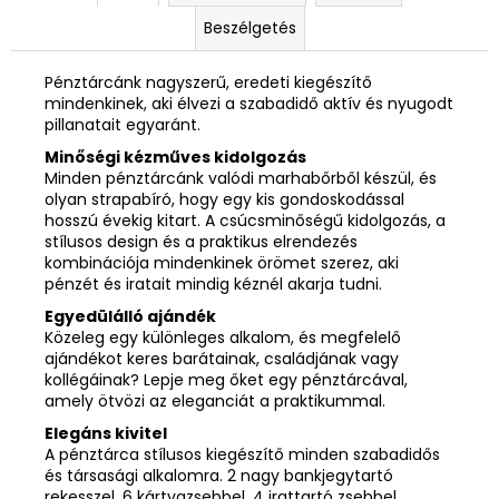
Beszélgetés
Pénztárcánk nagyszerű, eredeti kiegészítő
mindenkinek, aki élvezi a szabadidő aktív és nyugodt
pillanatait egyaránt.
Minőségi kézműves kidolgozás
Minden pénztárcánk valódi marhabőrből készül, és
olyan strapabíró, hogy egy kis gondoskodással
hosszú évekig kitart. A csúcsminőségű kidolgozás, a
stílusos design és a praktikus elrendezés
kombinációja mindenkinek örömet szerez, aki
pénzét és iratait mindig kéznél akarja tudni.
Egyedülálló ajándék
Közeleg egy különleges alkalom, és megfelelő
ajándékot keres barátainak, családjának vagy
kollégáinak? Lepje meg őket egy pénztárcával,
amely ötvözi az eleganciát a praktikummal.
Elegáns kivitel
A pénztárca stílusos kiegészítő minden szabadidős
és társasági alkalomra. 2 nagy bankjegytartó
rekesszel, 6 kártyazsebbel, 4 irattartó zsebbel,