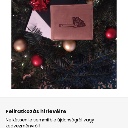
L
á
Feliratkozás hírlevélre
b
Ne késsen le semmiféle újdonságról vagy
l
kedvezményről!