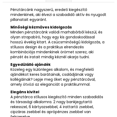
Pénztárcánk nagyszerű, eredeti kiegészítő
mindenkinek, aki élvezi a szabadidő aktív és nyugodt
pillanatait egyaránt.
Minőségi kézműves kidolgozás
Minden pénztárcánk valódi marhabőrből készül, és
olyan strapabíró, hogy egy kis gondoskodással
hosszú évekig kitart. A csúcsminőségű kidolgozás, a
stílusos design és a praktikus elrendezés
kombinációja mindenkinek örömet szerez, aki
pénzét és iratait mindig kéznél akarja tudni.
Egyedülálló ajándék
Közeleg egy különleges alkalom, és megfelelő
ajándékot keres barátainak, családjának vagy
kollégáinak? Lepje meg őket egy pénztárcával,
amely ötvözi az eleganciát a praktikummal.
Elegáns kivitel
A pénztárca stílusos kiegészítő minden szabadidős
és társasági alkalomra. 2 nagy bankjegytartó
rekesszel, 6 kártyazsebbel, 4 irattartó zsebbel,
cipzáras zsebbel és aprópénzes zsebbel van
felszerelve.