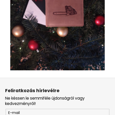
L
á
Feliratkozás hírlevélre
b
Ne késsen le semmiféle újdonságról vagy
l
kedvezményről!
é
E-mail
c