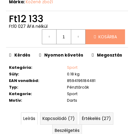
Márka:
Kožené zboží
Ft12 133
Ft10 027 ÁFA nélkül
Egységár:
KOSÁRBA
Kérdés
Nyomon követés
Megosztás
Kategória
:
Sport
Súly
:
0.18 kg
EAN vonalkód
:
8594196184481
Typ
:
Pénztárcák
Kategorie
:
Sport
Motiv
:
Darts
Leírás
Kapcsolódó (7)
Értékelés (27)
Beszélgetés