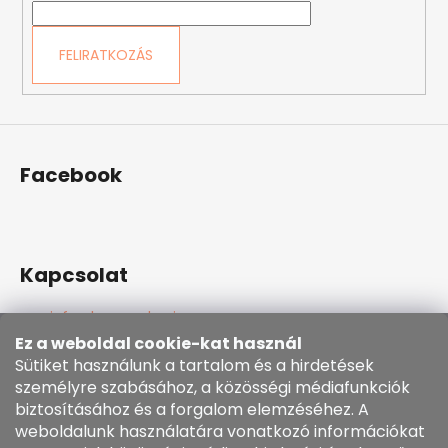
FELIRATKOZÁS
Facebook
Kapcsolat
info
@
kozenezbozi.com
381281747, 603225633
Ez a weboldal cookie-kat használ
603225633
Sütiket használunk a tartalom és a hirdetések
személyre szabásához, a közösségi médiafunkciók
https://www.facebook.com/kozenezbozi/
biztosításához és a forgalom elemzéséhez. A
weboldalunk használatára vonatkozó információkat