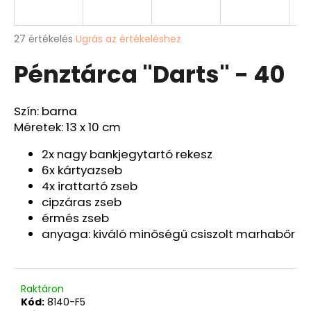
A
A
27 értékelés
Ugrás az értékeléshez
termék
j
Pénztárca "Darts" - 40
átlagos
á
értékelése
n
5-
l
ből
Szín: barna
j
4,1
Méretek: 13 x 10 cm
u
csillag.
k
2x nagy bankjegytartó rekesz
6x kártyazseb
BŐRÖV
4x irattartó zseb
"VADÁSZÜDVÖZLET"
cipzáras zseb
Ft9
527
érmés zseb
anyaga: kiváló minőségű csiszolt marhabőr
Raktáron
Kód:
8140-F5