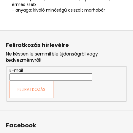
érmés zseb
- anyaga: kiváló minőségű csiszolt marhabőr
L
á
Feliratkozás hírlevélre
b
Ne késsen le semmiféle újdonságról vagy
l
kedvezményről!
é
E-mail
c
FELIRATKOZÁS
Facebook