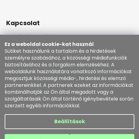
Kapcsolat
info
@
kozenezbozi.com
381281747, 603225633
Ez a weboldal cookie-kat használ
603225633
Sütiket használunk a tartalom és a hirdetések
https://www.facebook.com/kozenezbozi/
személyre szabásához, a közösségi médiafunkciók
biztosításához és a forgalom elemzéséhez. A
weboldalunk használatára vonatkozó információkat
Informace pro vás
megosztjuk közösségi média-, hirdetési és elemző
partnereinkkel. A partnerek ezeket az információkat
kombinálhatják az Ön által megadott vagy a
Általános szerződési feltételek
szolgáltatásaik Ön által történő igénybevétele során
Cookie szabályzat
szerzett egyéb információkkal.
Rendelésem
Beállítások
Shoptet készítette
Copyright 2026
kozenezbozi.com
. Minden jog