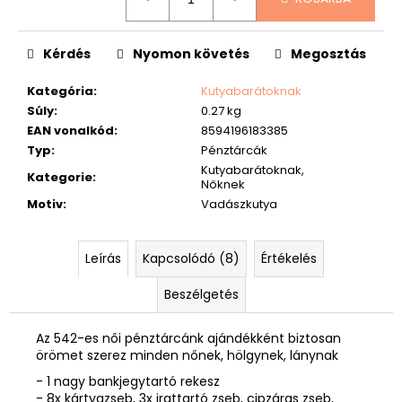
Kérdés
Nyomon követés
Megosztás
Kategória
:
Kutyabarátoknak
Súly
:
0.27 kg
EAN vonalkód
:
8594196183385
Typ
:
Pénztárcák
Kutyabarátoknak,
Kategorie
:
Nőknek
Motiv
:
Vadászkutya
Leírás
Kapcsolódó (8)
Értékelés
Beszélgetés
Az 542-es női pénztárcánk ajándékként biztosan
örömet szerez minden nőnek, hölgynek, lánynak
- 1 nagy bankjegytartó rekesz
- 8x kártyazseb, 3x irattartó zseb, cipzáras zseb,