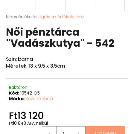
A
A
Nincs értékelés
Ugrás az értékeléshez
termék
j
Női pénztárca
átlagos
á
értékelése
n
"Vadászkutya" - 542
5-
l
ből
j
0,0
u
csillag.
Szín: barna
k
Méretek: 13 x 9,5 x 3,5cm
HORGÁSZ
PÉNZTÁRCA
"CSUKA
Raktáron
11"
Kód:
10542-D5
-
Márka:
Kožené zboží
40
Ft12
Ft13 120
133
Ft10 843 ÁFA nélkül
Egységár:
KOSÁRBA