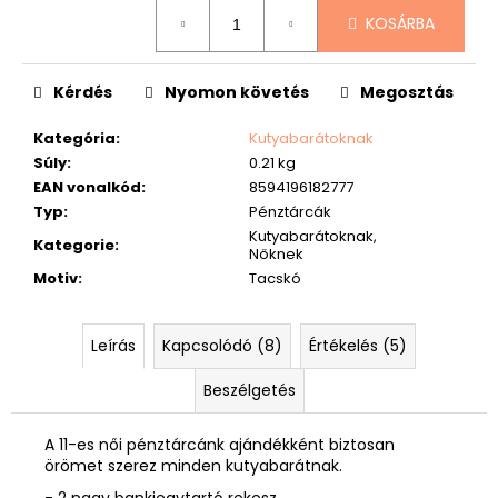
Egységár:
KOSÁRBA
Kérdés
Nyomon követés
Megosztás
Kategória
:
Kutyabarátoknak
Súly
:
0.21 kg
EAN vonalkód
:
8594196182777
Typ
:
Pénztárcák
Kutyabarátoknak,
Kategorie
:
Nőknek
Motiv
:
Tacskó
Leírás
Kapcsolódó (8)
Értékelés (5)
Beszélgetés
A 11-es női pénztárcánk ajándékként biztosan
örömet szerez minden kutyabarátnak.
- 2 nagy bankjegytartó rekesz