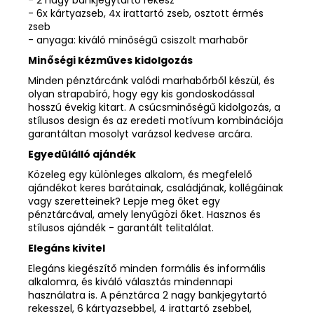
- 6x kártyazseb, 4x irattartó zseb, osztott érmés
zseb
- anyaga: kiváló minőségű csiszolt marhabőr
Minőségi kézműves kidolgozás
Minden pénztárcánk valódi marhabőrből készül, és
olyan strapabíró, hogy egy kis gondoskodással
hosszú évekig kitart. A csúcsminőségű kidolgozás, a
stílusos design és az eredeti motívum kombinációja
garantáltan mosolyt varázsol kedvese arcára.
Egyedülálló ajándék
Közeleg egy különleges alkalom, és megfelelő
ajándékot keres barátainak, családjának, kollégáinak
vagy szeretteinek? Lepje meg őket egy
pénztárcával, amely lenyűgözi őket. Hasznos és
stílusos ajándék - garantált telitalálat.
Elegáns kivitel
Elegáns kiegészítő minden formális és informális
alkalomra, és kiváló választás mindennapi
használatra is. A pénztárca 2 nagy bankjegytartó
rekesszel, 6 kártyazsebbel, 4 irattartó zsebbel,