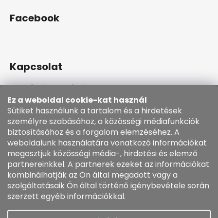
Facebook
Kapcsolat
info
@
kozenezbozi.com
381281747, 603225633
Ez a weboldal cookie-kat használ
603225633
Sütiket használunk a tartalom és a hirdetések
https://www.facebook.com/kozenezbozi/
személyre szabásához, a közösségi médiafunkciók
biztosításához és a forgalom elemzéséhez. A
weboldalunk használatára vonatkozó információkat
Informace pro vás
megosztjuk közösségi média-, hirdetési és elemző
partnereinkkel. A partnerek ezeket az információkat
kombinálhatják az Ön által megadott vagy a
Általános szerződési feltételek
szolgáltatásaik Ön által történő igénybevétele során
Cookie szabályzat
szerzett egyéb információkkal.
Rendelésem