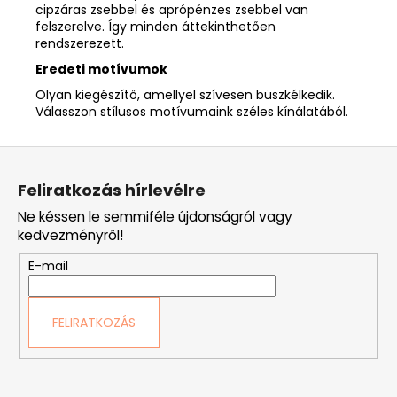
cipzáras zsebbel és aprópénzes zsebbel van
felszerelve. Így minden áttekinthetően
rendszerezett.
Eredeti motívumok
Olyan kiegészítő, amellyel szívesen büszkélkedik.
Válasszon stílusos motívumaink széles kínálatából.
L
á
Feliratkozás hírlevélre
b
Ne késsen le semmiféle újdonságról vagy
l
kedvezményről!
é
E-mail
c
FELIRATKOZÁS