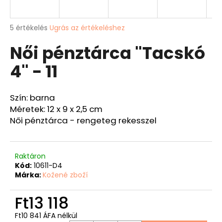
A
A
5 értékelés
Ugrás az értékeléshez
termék
j
Női pénztárca "Tacskó
átlagos
á
értékelése
n
4" - 11
5-
l
ből
j
4,6
u
csillag.
Szín: barna
k
Méretek: 12 x 9 x 2,5 cm
Női pénztárca - rengeteg rekesszel
VADÁSZ
PÉNZTÁRCA
"SZARVASFEJ"
-
Raktáron
40
Kód:
10611-D4
Ft12
Márka:
Kožené zboží
087
Ft13 118
Ft10 841 ÁFA nélkül