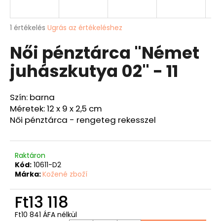
A
A
1 értékelés
Ugrás az értékeléshez
termék
j
Női pénztárca "Német
átlagos
á
értékelése
n
juhászkutya 02" - 11
5-
l
ből
j
5,0
u
csillag.
Szín: barna
k
Méretek: 12 x 9 x 2,5 cm
Női pénztárca - rengeteg rekesszel
BŐRÖV
"VADÁSZÜDVÖZLET"
Ft9
526
Raktáron
Kód:
10611-D2
Márka:
Kožené zboží
Ft13 118
Ft10 841 ÁFA nélkül