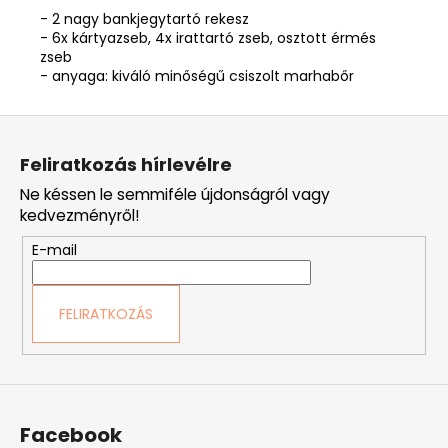
- 2 nagy bankjegytartó rekesz
- 6x kártyazseb, 4x irattartó zseb, osztott érmés
zseb
- anyaga: kiváló minőségű csiszolt marhabőr
L
á
Feliratkozás hírlevélre
b
Ne késsen le semmiféle újdonságról vagy
l
kedvezményről!
é
E-mail
c
FELIRATKOZÁS
Facebook