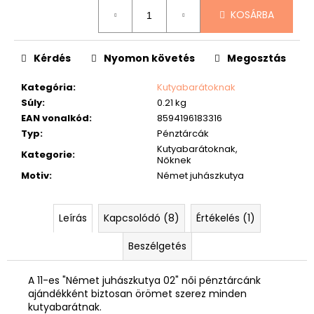
Egységár:
KOSÁRBA
Kérdés
Nyomon követés
Megosztás
Kategória
:
Kutyabarátoknak
Súly
:
0.21 kg
EAN vonalkód
:
8594196183316
Typ
:
Pénztárcák
Kutyabarátoknak,
Kategorie
:
Nőknek
Motiv
:
Német juhászkutya
Leírás
Kapcsolódó (8)
Értékelés (1)
Beszélgetés
A 11-es "Német juhászkutya 02" női pénztárcánk
ajándékként biztosan örömet szerez minden
kutyabarátnak.