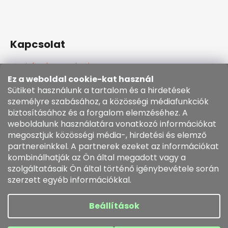
Kapcsolat
info
@
kozenezbozi.com
381281747, 603225633
Ez a weboldal cookie-kat használ
603225633
Sütiket használunk a tartalom és a hirdetések
https://www.facebook.com/kozenezbozi/
személyre szabásához, a közösségi médiafunkciók
biztosításához és a forgalom elemzéséhez. A
weboldalunk használatára vonatkozó információkat
Informace pro vás
megosztjuk közösségi média-, hirdetési és elemző
partnereinkkel. A partnerek ezeket az információkat
kombinálhatják az Ön által megadott vagy a
Általános szerződési feltételek
szolgáltatásaik Ön által történő igénybevétele során
Cookie szabályzat
szerzett egyéb információkkal.
Rendelésem
Beállítások
Shoptet készítette