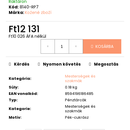
Raktáron
Kód:
8140-RP7
Márka:
Kožené zboží
Ft12 131
Ft10 026 ÁFA nélkül
Egységár:
KOSÁRBA
Kérdés
Nyomon követés
Megosztás
Mesterségek és
Kategória
:
szakmák
Súly
:
0.18 kg
EAN vonalkód
:
8594196186485
Typ
:
Pénztárcák
Mesterségek és
Kategorie
:
szakmák
Motiv
:
Pék-cukrász