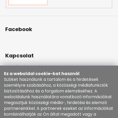
Facebook
Kapcsolat
info
@
kozenezbozi.com
381281747, 603225633
Ez a weboldal cookie-kat használ
603225633
Sütiket használunk a tartalom és a hirdetések
https://www.facebook.com/kozenezbozi/
személyre szabásához, a közösségi médiafunkciók
biztosításához és a forgalom elemzéséhez. A
weboldalunk használatára vonatkozó információkat
Informace pro vás
megosztjuk közösségi média-, hirdetési és elemző
partnereinkkel. A partnerek ezeket az információkat
kombinálhatják az Ön által megadott vagy a
Általános szerződési feltételek