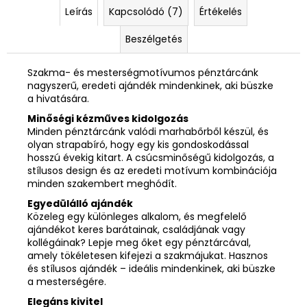
Leírás
Kapcsolódó (7)
Értékelés
Beszélgetés
Szakma- és mesterségmotívumos pénztárcánk
nagyszerű, eredeti ajándék mindenkinek, aki büszke
a hivatására.
Minőségi kézműves kidolgozás
Minden pénztárcánk valódi marhabőrből készül, és
olyan strapabíró, hogy egy kis gondoskodással
hosszú évekig kitart. A csúcsminőségű kidolgozás, a
stílusos design és az eredeti motívum kombinációja
minden szakembert meghódít.
Egyedülálló ajándék
Közeleg egy különleges alkalom, és megfelelő
ajándékot keres barátainak, családjának vagy
kollégáinak? Lepje meg őket egy pénztárcával,
amely tökéletesen kifejezi a szakmájukat. Hasznos
és stílusos ajándék – ideális mindenkinek, aki büszke
a mesterségére.
Elegáns kivitel