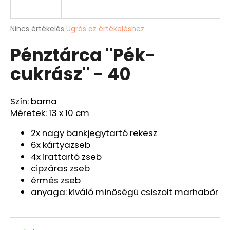
A
A
Nincs értékelés
Ugrás az értékeléshez
termék
j
Pénztárca "Pék-
átlagos
á
értékelése
n
cukrász" - 40
5-
l
ből
j
0,0
u
csillag.
Szín: barna
k
Méretek: 13 x 10 cm
BŐRÖV
2x nagy bankjegytartó rekesz
"PONTY"
6x kártyazseb
Ft9
4x irattartó zseb
526
cipzáras zseb
érmés zseb
anyaga: kiváló minőségű csiszolt marhabőr