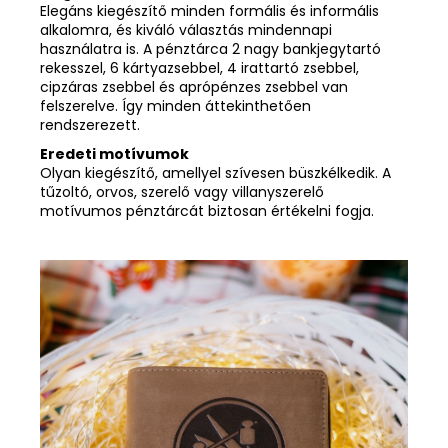
Elegáns kiegészítő minden formális és informális
alkalomra, és kiváló választás mindennapi
használatra is. A pénztárca 2 nagy bankjegytartó
rekesszel, 6 kártyazsebbel, 4 irattartó zsebbel,
cipzáras zsebbel és aprópénzes zsebbel van
felszerelve. Így minden áttekinthetően
rendszerezett.
Eredeti motívumok
Olyan kiegészítő, amellyel szívesen büszkélkedik. A
tűzoltó, orvos, szerelő vagy villanyszerelő
motívumos pénztárcát biztosan értékelni fogja.