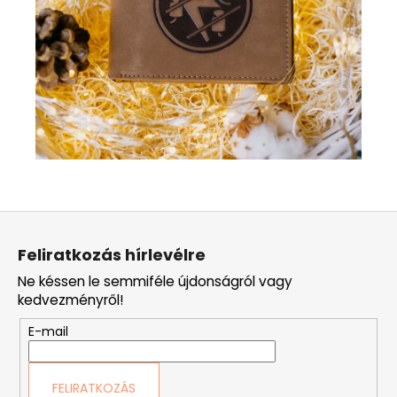
L
á
Feliratkozás hírlevélre
b
Ne késsen le semmiféle újdonságról vagy
l
kedvezményről!
é
E-mail
c
FELIRATKOZÁS