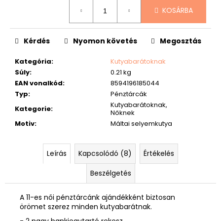
Egységár:
KOSÁRBA
Kérdés
Nyomon követés
Megosztás
Kategória
:
Kutyabarátoknak
Súly
:
0.21 kg
EAN vonalkód
:
8594196185044
Typ
:
Pénztárcák
Kutyabarátoknak,
Kategorie
:
Nőknek
Motiv
:
Máltai selyemkutya
Leírás
Kapcsolódó (8)
Értékelés
Beszélgetés
A 11-es női pénztárcánk ajándékként biztosan
örömet szerez minden kutyabarátnak.
- 2 nagy bankjegytartó rekesz