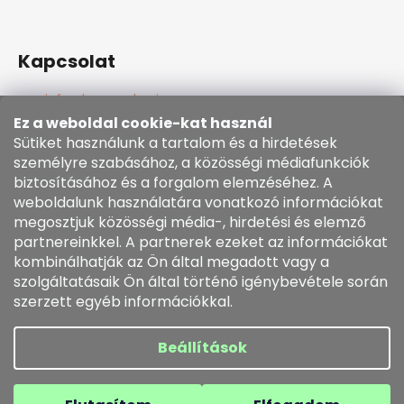
Kapcsolat
info
@
kozenezbozi.com
381281747, 603225633
Ez a weboldal cookie-kat használ
603225633
Sütiket használunk a tartalom és a hirdetések
https://www.facebook.com/kozenezbozi/
személyre szabásához, a közösségi médiafunkciók
biztosításához és a forgalom elemzéséhez. A
weboldalunk használatára vonatkozó információkat
Informace pro vás
megosztjuk közösségi média-, hirdetési és elemző
partnereinkkel. A partnerek ezeket az információkat
kombinálhatják az Ön által megadott vagy a
Általános szerződési feltételek
szolgáltatásaik Ön által történő igénybevétele során
Cookie szabályzat
szerzett egyéb információkkal.
Rendelésem
Beállítások
Shoptet készítette
Copyright 2026
kozenezbozi.com
. Minden jog