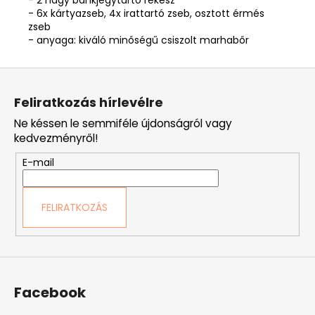
- 6x kártyazseb, 4x irattartó zseb, osztott érmés
zseb
- anyaga: kiváló minőségű csiszolt marhabőr
L
á
Feliratkozás hírlevélre
b
Ne késsen le semmiféle újdonságról vagy
l
kedvezményről!
é
E-mail
c
FELIRATKOZÁS
Facebook