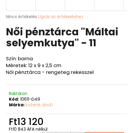
A
A
Nincs értékelés
Ugrás az értékeléshez
termék
j
Női pénztárca "Máltai
átlagos
á
értékelése
n
selyemkutya" - 11
5-
l
ből
j
0,0
u
csillag.
Szín: barna
k
Méretek: 12 x 9 x 2,5 cm
Női pénztárca - rengeteg rekesszel
VADÁSZ
PÉNZTÁRCA
"SZARVASFEJ"
-
Raktáron
40
Kód:
10611-D49
Ft12
Márka:
Kožené zboží
133
Ft13 120
Ft10 843 ÁFA nélkül