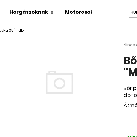
Horgászoknak
Motorosok
Kutyabará
HU
ska 05" 1 db
Mit keres?
A
Nincs 
termé
Bő
átlago
KERESÉS
értéke
"M
5-
ből
0,0
Ajánljuk
csillag
Bőr p
db-os
BŐRÖV "PONTY"
HORGÁSZ PÉNZT
Átmé
Ft9 526
Ft12 131