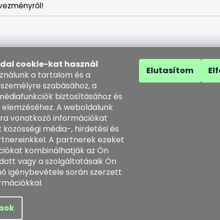
vezményről!
ldal cookie-kat használ
Elutasítom
El
sználunk a tartalom és a
 személyre szabásához, a
médiafunkciók biztosításához és
 elemzéséhez. A weboldalunk
solat
ra vonatkozó információkat
 közösségi média-, hirdetési és
o
@
kozenezbozi.com
tnereinkkel. A partnerek ezeket
1281747, 603225633
ciókat kombinálhatják az Ön
3225633
dott vagy a szolgáltatásaik Ön
tps://www.facebook.com/koz
énő igénybevétele során szerzett
ezbozi/
rmációkkal.
enntartva.
ások