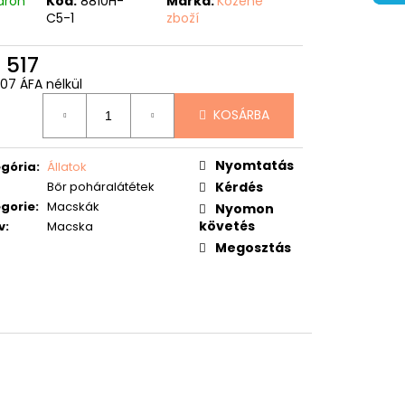
áron
Kód:
8810H-
Márka:
Kožené
C5-1
zboží
 517
907 ÁFA nélkül
égár:
KOSÁRBA
Nyomtatás
gória
:
Állatok
Bőr poháralátétek
Kérdés
gorie
:
Macskák
Nyomon
követés
v
:
Macska
Megosztás