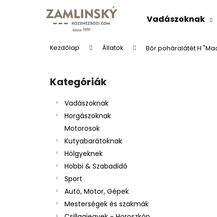
K
Ugrás
a
o
Vadászoknak
fő
Vissza
Vissza
s
tartalomhoz
a boltba
a boltba
á
Kezdőlap
Állatok
Bőr poháralátét H "Mac
r
O
l
Kategóriák
Kategóriák
d
átugrása
a
Vadászoknak
l
Horgászoknak
s
Motorosok
ó
Kutyabarátoknak
p
Hölgyeknek
a
BŐRÖV "VADÁSZÜDVÖZLET"
Hobbi & Szabadidő
n
Ft9 526
Sport
e
Autó, Motor, Gépek
l
Mesterségek és szakmák
Csillagjegyek - Horoszkóp