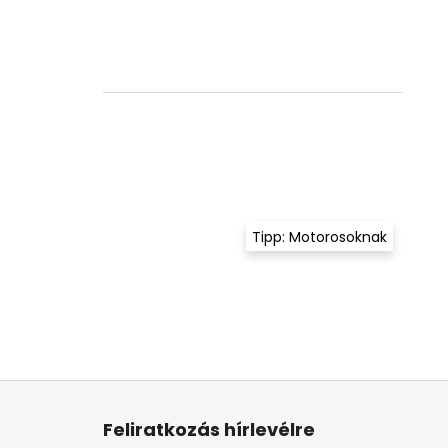
Tipp: Motorosoknak
L
á
Feliratkozás hírlevélre
b