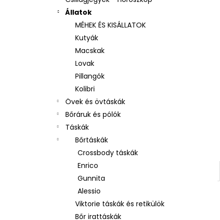
Állatok
MÉHEK ÉS KISÁLLATOK
Kutyák
Macskak
Lovak
Pillangók
Kolibri
Övek és övtáskák
Bőráruk és pólók
Táskák
Bőrtáskák
Crossbody táskák
Enrico
Gunnita
Alessio
Viktorie táskák és retikülök
Bőr irattáskák