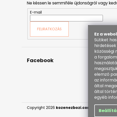
Ne késsen le semmiféle újdonságról vagy ked
l
é
E-mail
c
FELIRATKOZÁS
Ez a webo
Sütiket ha
hirdetések
közösségi 
a forgalom
Facebook
Kapc
használatá
megosztjuk
inf
elemző par
38
az informá
60
által mega
ht
által tört
en
egyéb info
Copyright 2026
kozenezbozi.com
. Minden jog f
Beállít