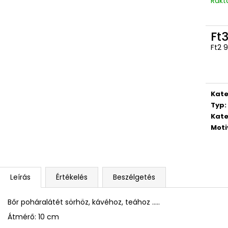
Rakt
Ft3
Ft2 
Egys
Kate
Typ
:
Kate
Moti
Leírás
Értékelés
Beszélgetés
Bőr poháralátét sörhöz, kávéhoz, teához .....
Átmérő: 10 cm