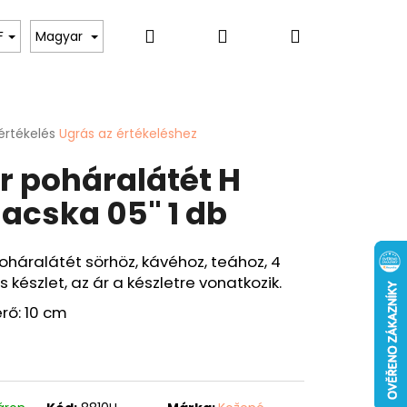
Keresés
Bejelentkezés
Kosár
toknak
Hölgyeknek
Hobbi & Szabadidő
F
Magyar
értékelés
Ugrás az értékeléshez
k
r poháralátét H
s
lése
acska 05" 1 db
.
oháralátét sörhöz, kávéhoz, teához, 4
 készlet, az ár a készletre vonatkozik.
Következő
ÁRCA "PONTY" - 40
rő: 10 cm