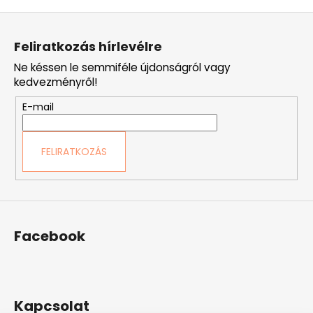
L
á
Feliratkozás hírlevélre
b
Ne késsen le semmiféle újdonságról vagy
l
kedvezményről!
é
E-mail
c
FELIRATKOZÁS
Facebook
Kapcsolat