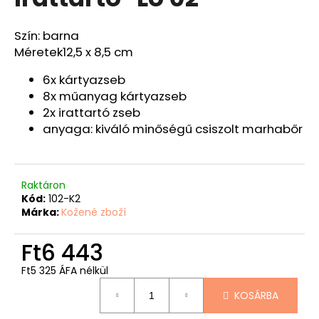
értékelése
5-
ből
Szín: barna
A
4,0
Méretek
12,5 x 8,5 cm
j
csillag.
á
6x kártyazseb
n
8x műanyag kártyazseb
l
2x irattartó zseb
j
anyaga: kiváló minőségű csiszolt marhabőr
u
k
HORGÁSZ
Raktáron
PÉNZTÁRCA
Kód:
102-K2
"PONTY
Márka:
Kožené zboží
ÉS
BOJLI"
-
Ft6 443
40
Ft5 325 ÁFA nélkül
Ft12
087
Egységár:
KOSÁRBA