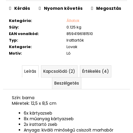
Kérdés
Nyomon követés
Megosztás
Kategória
:
Állatok
Súly
:
0.125 kg
EAN vonalkód
:
8594196181510
Typ
:
Irattartók
Kategorie
:
Lovak
Motiv
:
Ló
Leírás
Kapcsolódó (2)
Értékelés (4)
Beszélgetés
Szín: barna
Méretek: 12,5 x 8,5 cm
6x kártyazseb
8x műanyag kártyazseb
2x irattartó zseb
Anyaga: kiváló minőségű csiszolt marhabőr