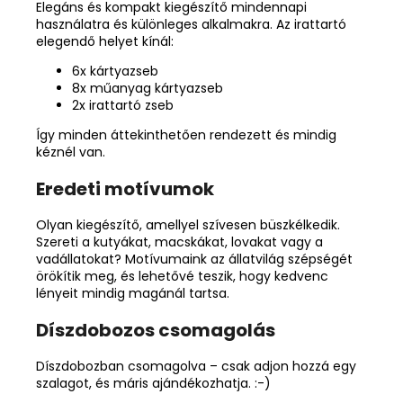
Elegáns és kompakt kiegészítő mindennapi
használatra és különleges alkalmakra. Az irattartó
elegendő helyet kínál:
6x kártyazseb
8x műanyag kártyazseb
2x irattartó zseb
Így minden áttekinthetően rendezett és mindig
kéznél van.
Eredeti motívumok
Olyan kiegészítő, amellyel szívesen büszkélkedik.
Szereti a kutyákat, macskákat, lovakat vagy a
vadállatokat? Motívumaink az állatvilág szépségét
örökítik meg, és lehetővé teszik, hogy kedvenc
lényeit mindig magánál tartsa.
Díszdobozos csomagolás
Díszdobozban csomagolva – csak adjon hozzá egy
szalagot, és máris ajándékozhatja. :-)