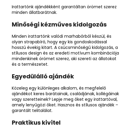
Irattartónk ajándékként garantáltan örömet szerez
minden állatbarátnak.
Minőségi kézműves kidolgozás
Minden irattartónk valódi marhabőrből készül, és
olyan strapabíró, hogy egy kis gondoskodással
hosszú évekig kitart. A csúcsminőségű kidolgozás, a
stílusos design és az eredeti motívum kombinációja
mindenkinek örömet szerez, aki szereti az állatokat
és a természetet.
Egyedülálló ajándék
Közeleg egy különleges alkalom, és megfelelő
ajándékot keres barátainak, családjának, kollégáinak
vagy szeretteinek? Lepje meg őket egy irattartóval,
amely lenyűgözi őket. Hasznos és stílusos ajándék –
garantált telitalálat.
Praktikus kivitel