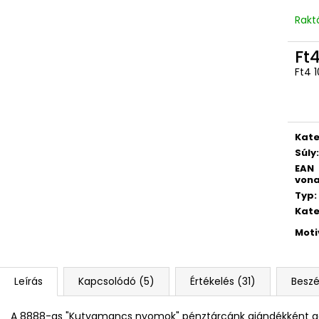
Rakt
Ft
Ft4 1
Egys
Kate
Súly
:
EAN
vona
Typ
:
Kate
Moti
Leírás
Kapcsolódó (5)
Értékelés (31)
Beszé
A 8888-as "Kutyamancs nyomok" pénztárcánk ajándékként ga