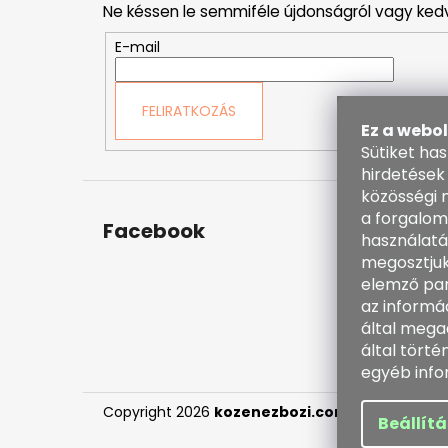
Ne késsen le semmiféle újdonságról vagy ked
l
é
E-mail
c
FELIRATKOZÁS
Ez a webo
Sütiket ha
hirdetések
közösségi 
a forgalom
Facebook
Kapc
használatá
megosztjuk
inf
elemző par
38
az informá
60
által mega
ht
által tört
en
egyéb info
Copyright 2026
kozenezbozi.com
. Minden jog f
Beállít