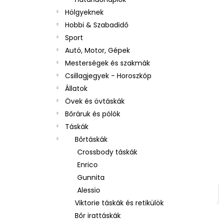
Hölgyeknek
Hobbi & Szabadidő
Sport
Autó, Motor, Gépek
Mesterségek és szakmák
Csillagjegyek - Horoszkóp
Állatok
Övek és övtáskák
Bőráruk és pólók
Táskák
Bőrtáskák
Crossbody táskák
Enrico
Gunnita
Alessio
Viktorie táskák és retikülök
Bőr irattáskák