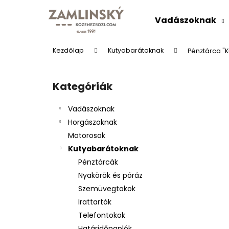
K
Ugrás
a
o
Vadászoknak
fő
Vissza
Vissza
s
tartalomhoz
a boltba
a boltba
á
Kezdőlap
Kutyabarátoknak
Pénztárca "
r
O
l
Kategóriák
Kategóriák
d
átugrása
a
Vadászoknak
l
Horgászoknak
s
Motorosok
ó
Kutyabarátoknak
p
Pénztárcák
a
BŐRÖV "VADÁSZÜDVÖZLET"
Nyakörök és póráz
n
Ft9 526
Szemüvegtokok
e
Irattartók
l
Telefontokok
Határidőnaplók