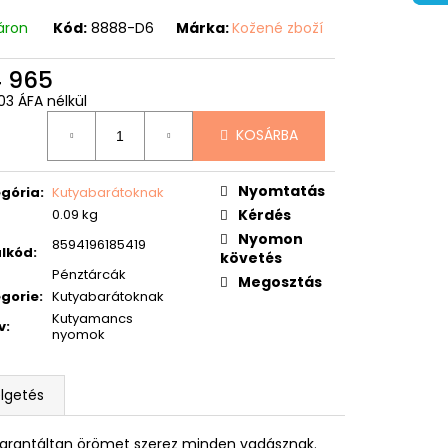
áron
Kód:
8888-D6
Márka:
Kožené zboží
4 965
03 ÁFA nélkül
égár:
KOSÁRBA
Nyomtatás
gória
:
Kutyabarátoknak
0.09 kg
Kérdés
Nyomon
8594196185419
lkód
:
követés
Pénztárcák
Megosztás
gorie
:
Kutyabarátoknak
Kutyamancs
v
:
nyomok
lgetés
rantáltan örömet szerez minden vadásznak.