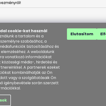
vezményről!
ldal cookie-kat használ
Elutasítom
El
sználunk a tartalom és a
 személyre szabásához, a
médiafunkciók biztosításához és
 elemzéséhez. A weboldalunk
solat
ra vonatkozó információkat
 közösségi média-, hirdetési és
o
@
kozenezbozi.com
tnereinkkel. A partnerek ezeket
1281747, 603225633
ciókat kombinálhatják az Ön
3225633
dott vagy a szolgáltatásaik Ön
tps://www.facebook.com/koz
énő igénybevétele során szerzett
ezbozi/
rmációkkal.
enntartva.
ások