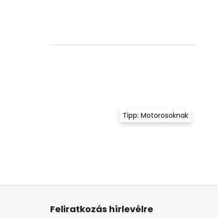
Tipp: Motorosoknak
L
á
Feliratkozás hírlevélre
b