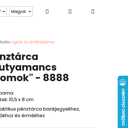
Keresés
Bejelentkezés
Kosár
toknak
Hölgyeknek
Hobbi & Szabadidő
F
Magyar
ékelés
Ugrás az értékeléshez
k
nztárca
s
lése
Kutyamancs
omok" - 8888
.
Következő
 barna
ÁRCA "PONTY" - 40
ek: 10,5 x 8 cm
raktikus pénztárca bankjegyekhez,
yákhoz és érmékhez