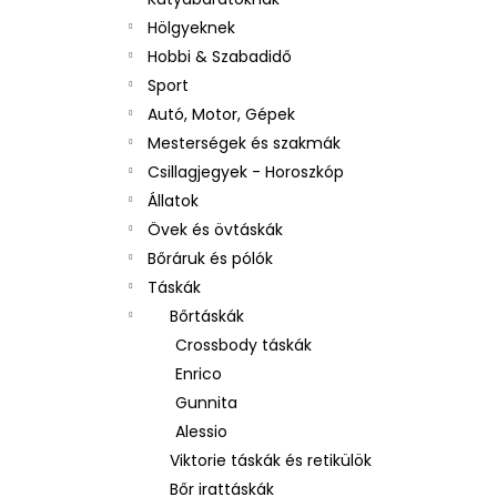
Hölgyeknek
Hobbi & Szabadidő
Sport
Autó, Motor, Gépek
Mesterségek és szakmák
Csillagjegyek - Horoszkóp
Állatok
Övek és övtáskák
Bőráruk és pólók
Táskák
Bőrtáskák
Crossbody táskák
Enrico
Gunnita
Alessio
Viktorie táskák és retikülök
Bőr irattáskák