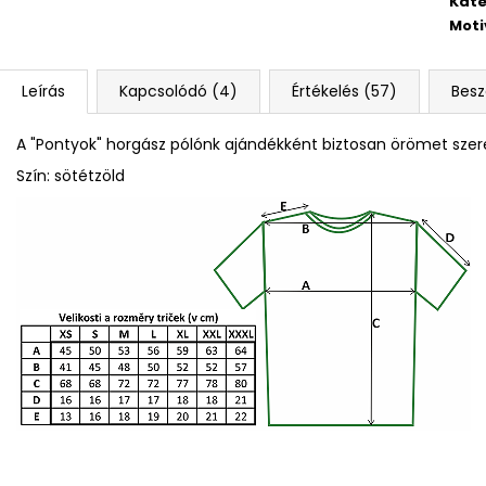
Kate
Moti
Leírás
Kapcsolódó (4)
Értékelés (57)
Besz
A "Pontyok" horgász pólónk ajándékként biztosan örömet sze
Szín: sötétzöld