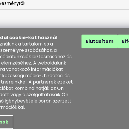
vezményről!
ldal cookie-kat használ
Elutasítom
El
sználunk a tartalom és a
 személyre szabásához, a
médiafunkciók biztosításához és
 elemzéséhez. A weboldalunk
solat
ra vonatkozó információkat
 közösségi média-, hirdetési és
o
@
kozenezbozi.com
tnereinkkel. A partnerek ezeket
1281747, 603225633
ciókat kombinálhatják az Ön
3225633
dott vagy a szolgáltatásaik Ön
tps://www.facebook.com/koz
énő igénybevétele során szerzett
ezbozi/
rmációkkal.
enntartva.
ások