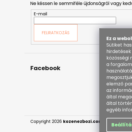
Ne késsen le semmiféle újdonságról vagy ked
l
é
E-mail
c
FELIRATKOZÁS
Ez a webo
Sütiket ha
hirdetések
közösségi 
a forgalom
Facebook
Kapc
használatá
megosztjuk
inf
elemző par
38
az informá
60
által mega
ht
által tört
en
egyéb info
Copyright 2026
kozenezbozi.com
. Minden jog f
Beállít