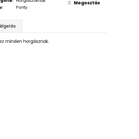
gorie
:
Horgászoknak
Megosztás
v
:
Ponty
élgetés
rez minden horgásznak.