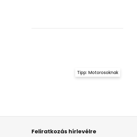
Tipp: Motorosoknak
L
á
Feliratkozás hírlevélre
b