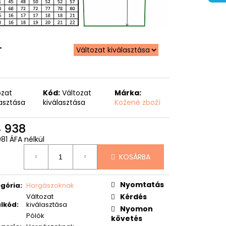
T
ozat
Kód:
Változat
Márka:
lasztása
kiválasztása
Kožené zboží
4 938
81 ÁFA nélkül
égár:
KOSÁRBA
Nyomtatás
gória
:
Horgászoknak
Változat
Kérdés
lkód
:
kiválasztása
Nyomon
Pólók
követés