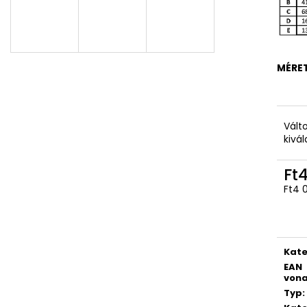
MÉRE
Vált
kivá
Ft
Ft4 0
Egys
Kate
EAN
vona
Typ
: