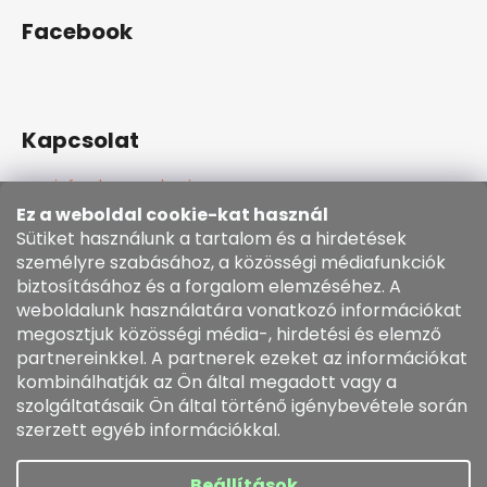
Facebook
Kapcsolat
info
@
kozenezbozi.com
381281747, 603225633
Ez a weboldal cookie-kat használ
603225633
Sütiket használunk a tartalom és a hirdetések
https://www.facebook.com/kozenezbozi/
személyre szabásához, a közösségi médiafunkciók
biztosításához és a forgalom elemzéséhez. A
weboldalunk használatára vonatkozó információkat
Informace pro vás
megosztjuk közösségi média-, hirdetési és elemző
partnereinkkel. A partnerek ezeket az információkat
kombinálhatják az Ön által megadott vagy a
Általános szerződési feltételek
szolgáltatásaik Ön által történő igénybevétele során
Cookie szabályzat
szerzett egyéb információkkal.
Rendelésem
Beállítások