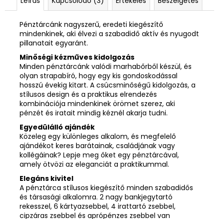
Leírás
Kapcsolódó (3)
Értékelés
Beszélgetés
Pénztárcánk nagyszerű, eredeti kiegészítő
mindenkinek, aki élvezi a szabadidő aktív és nyugodt
pillanatait egyaránt.
Minőségi kézműves kidolgozás
Minden pénztárcánk valódi marhabőrből készül, és
olyan strapabíró, hogy egy kis gondoskodással
hosszú évekig kitart. A csúcsminőségű kidolgozás, a
stílusos design és a praktikus elrendezés
kombinációja mindenkinek örömet szerez, aki
pénzét és iratait mindig kéznél akarja tudni.
Egyedülálló ajándék
Közeleg egy különleges alkalom, és megfelelő
ajándékot keres barátainak, családjának vagy
kollégáinak? Lepje meg őket egy pénztárcával,
amely ötvözi az eleganciát a praktikummal.
Elegáns kivitel
A pénztárca stílusos kiegészítő minden szabadidős
és társasági alkalomra. 2 nagy bankjegytartó
rekesszel, 6 kártyazsebbel, 4 irattartó zsebbel,
cipzáras zsebbel és aprópénzes zsebbel van