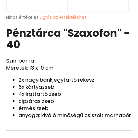
A
A
Nincs értékelés
Ugrás az értékeléshez
termék
j
Pénztárca "Szaxofon" -
átlagos
á
értékelése
n
40
5-
l
ből
j
0,0
u
csillag.
Szín: barna
k
Méretek: 13 x 10 cm
BŐRÖV
2x nagy bankjegytartó rekesz
"JAWA"
6x kártyazseb
Ft9
4x irattartó zseb
527
cipzáras zseb
érmés zseb
anyaga: kiváló minőségű csiszolt marhabőr