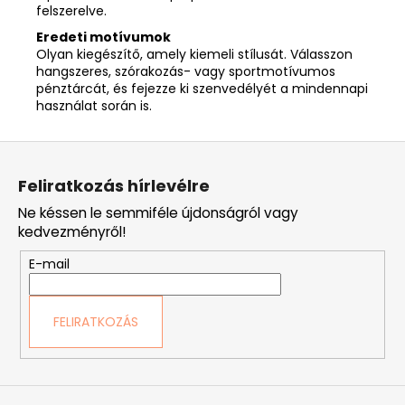
felszerelve.
Eredeti motívumok
Olyan kiegészítő, amely kiemeli stílusát. Válasszon
hangszeres, szórakozás- vagy sportmotívumos
pénztárcát, és fejezze ki szenvedélyét a mindennapi
használat során is.
L
á
Feliratkozás hírlevélre
b
Ne késsen le semmiféle újdonságról vagy
l
kedvezményről!
é
E-mail
c
FELIRATKOZÁS