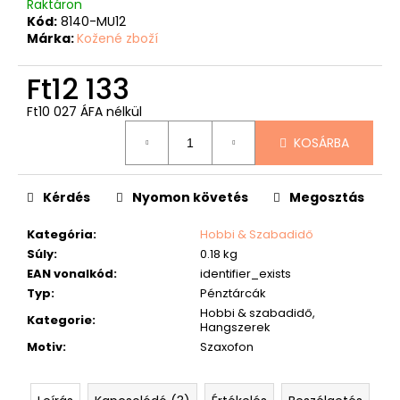
Raktáron
Kód:
8140-MU12
Márka:
Kožené zboží
Ft12 133
Ft10 027 ÁFA nélkül
Egységár:
KOSÁRBA
Kérdés
Nyomon követés
Megosztás
Kategória
:
Hobbi & Szabadidő
Súly
:
0.18 kg
EAN vonalkód
:
identifier_exists
Typ
:
Pénztárcák
Hobbi & szabadidő,
Kategorie
:
Hangszerek
Motiv
:
Szaxofon