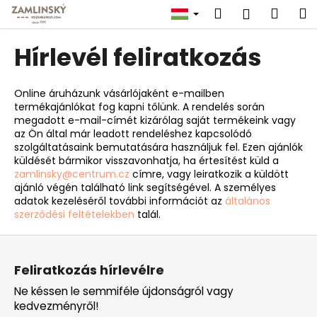
K
Ugrás
Keresés
Kosá
M
Bejelent
a
o
fő
Vissza
Vissza
s
tartalomhoz
Hírlevél feliratkozás
á
M
r
i
Online áruházunk vásárlójaként e-mailben
termékajánlókat fog kapni tőlünk. A rendelés során
t
megadott e-mail-címét kizárólag saját termékeink vagy
k
az Ön által már leadott rendeléshez kapcsolódó
e
szolgáltatásaink bemutatására használjuk fel. Ezen ajánlók
küldését bármikor visszavonhatja, ha értesítést küld a
r
zamlinsky@centrum.cz
címre, vagy leiratkozik a küldött
e
ajánló végén található link segítségével. A személyes
adatok kezeléséről további információt az
általános
s
szerződési feltételekben
talál.
?
L
á
Feliratkozás hírlevélre
b
Ne késsen le semmiféle újdonságról vagy
l
KERESÉS
kedvezményről!