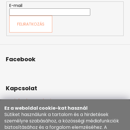
é
E-mail
c
A
j
FELIRATKOZÁS
á
n
l
j
u
Facebook
k
BŐRÖV
"VADÁSZÜDVÖZLET"
Ft9
Kapcsolat
492
info
@
kozenezbozi.com
381281747, 603225633
Ez a weboldal cookie-kat használ
603225633
Sütiket használunk a tartalom és a hirdetések
https://www.facebook.com/kozenezbozi/
személyre szabásához, a közösségi médiafunkciók
biztosításához és a forgalom elemzéséhez. A