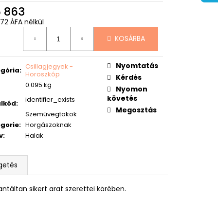
6 863
672 ÁFA nélkül
égár:
KOSÁRBA
Nyomtatás
Csillagjegyek -
gória
:
Horoszkóp
Kérdés
0.095 kg
Nyomon
követés
identifier_exists
lkód
:
Megosztás
Szemüvegtokok
gorie
:
Horgászoknak
v
:
Halak
getés
táltan sikert arat szerettei körében.