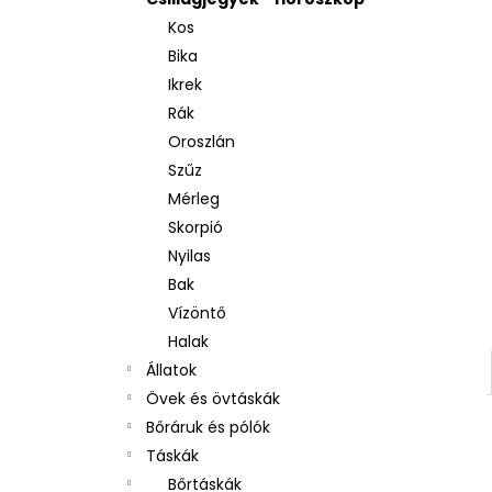
Kos
Bika
Ikrek
Rák
Oroszlán
Szűz
Mérleg
Skorpió
Nyilas
Bak
Vízöntő
Halak
Állatok
Övek és övtáskák
Bőráruk és pólók
Táskák
Bőrtáskák