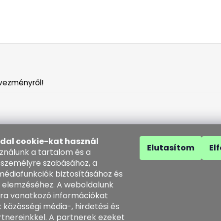
vezményről!
ldal cookie-kat használ
Elutasítom
El
sználunk a tartalom és a
 személyre szabásához, a
médiafunkciók biztosításához és
 elemzéséhez. A weboldalunk
solat
ra vonatkozó információkat
 közösségi média-, hirdetési és
o
@
kozenezbozi.com
tnereinkkel. A partnerek ezeket