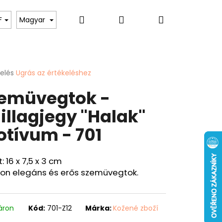
Keresés
Bejelentkezés
Kosár
toknak
Hölgyeknek
Hobbi & Szabadidő
F
Magyar
kelés
Ugrás az értékeléshez
k
emüvegtok -
s
lése
illagjegy "Halak"
tívum - 701
.
Következő
: 16 x 7,5 x 3 cm
ÁRCA "PONTY" - 40
on elegáns és erős szemüvegtok.
áron
Kód:
701-Z12
Márka:
Kožené zboží