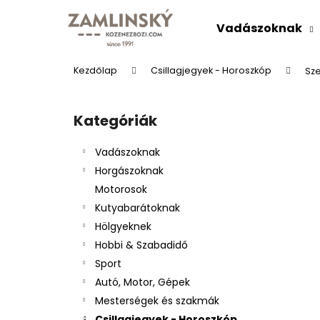
K
Ugrás
a
o
Vadászoknak
fő
Vissza
Vissza
s
tartalomhoz
a boltba
a boltba
á
Kezdőlap
Csillagjegyek - Horoszkóp
Sze
r
O
l
Kategóriák
Kategóriák
d
átugrása
a
Vadászoknak
l
Horgászoknak
s
Motorosok
ó
Kutyabarátoknak
p
Hölgyeknek
a
BŐRÖV "VADÁSZÜDVÖZLET"
Hobbi & Szabadidő
n
Ft9 492
Sport
e
Autó, Motor, Gépek
l
Mesterségek és szakmák
Csillagjegyek - Horoszkóp