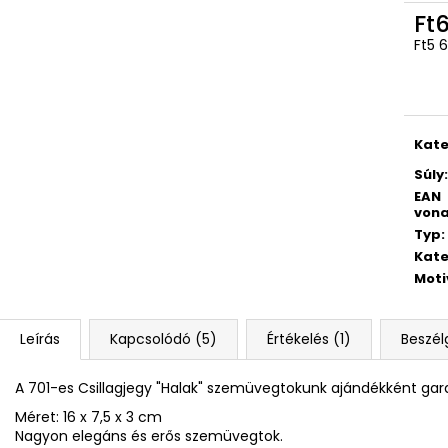
Ft
Ft5 
Egys
Kate
Súly
:
EAN
vona
Typ
:
Kate
Moti
Leírás
Kapcsolódó (5)
Értékelés (1)
Beszél
A 701-es Csillagjegy "Halak" szemüvegtokunk ajándékként garan
Méret: 16 x 7,5 x 3 cm
Nagyon elegáns és erős szemüvegtok.