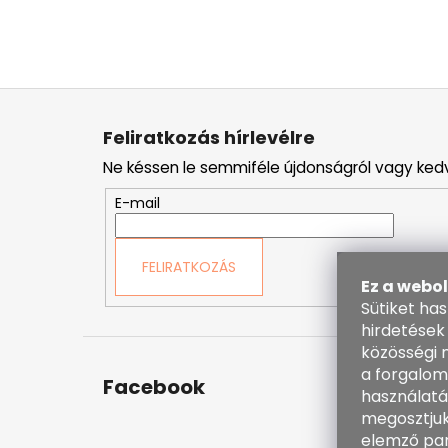
L
á
Feliratkozás hírlevélre
b
Ne késsen le semmiféle újdonságról vagy ked
l
é
E-mail
c
FELIRATKOZÁS
Ez a webo
Sütiket ha
hirdetések
közösségi 
a forgalom
Facebook
Kapc
használatá
megosztjuk
inf
elemző par