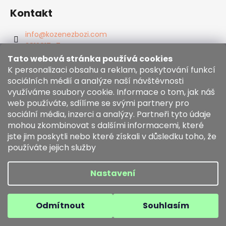
Kontakt
info
@
kozenezbozi.com
381281747
603225633
Tato webová stránka používá cookies
https://www.facebook.com/kozenezbozi/
K personalizaci obsahu a reklam, poskytování funkcí
sociálních médií a analýze naší návštěvnosti
využíváme soubory cookie. Informace o tom, jak náš
Informace pro vás
web používáte, sdílíme se svými partnery pro
sociální média, inzerci a analýzy. Partneři tyto údaje
mohou zkombinovat s dalšími informacemi, které
Obchodní podmínky
jste jim poskytli nebo které získali v důsledku toho, že
Zásady používání souborů cookies
používáte jejich služby
Moje objednávka
Nastavení
Vytvořil Shoptet
Copyright 2026
kozenezbozi.com
. Všechna práva
Odmítnout
Souhlasím
vyhrazena.