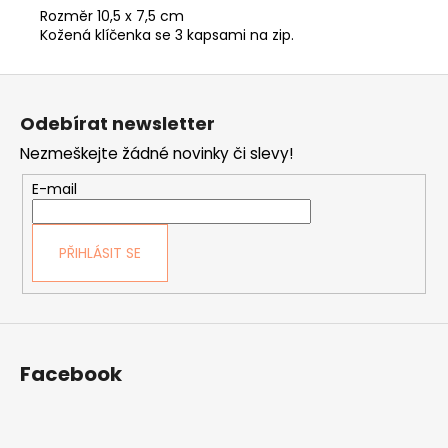
Rozměr 10,5 x 7,5 cm
Kožená klíčenka se 3 kapsami na zip.
Z
á
Odebírat newsletter
p
Nezmeškejte žádné novinky či slevy!
a
t
E-mail
í
PŘIHLÁSIT SE
Facebook