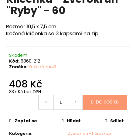
je
a
"Ryby" - 60
5,0
z
j
5
í
hvězdiček.
Rozměr 10,5 x 7,5 cm
t
Kožená klíčenka se 3 kapsami na zip.
?
Skladem
Kód:
6860-Z12
Značka:
Kožené zboží
HLEDAT
408 Kč
337 Kč bez DPH
D
Měrná
DO KOŠÍKU
o
cena:
p
o
Zeptat se
Hlídat
Sdílet
r
u
Kategorie
:
Zvěrokruh - horoskop