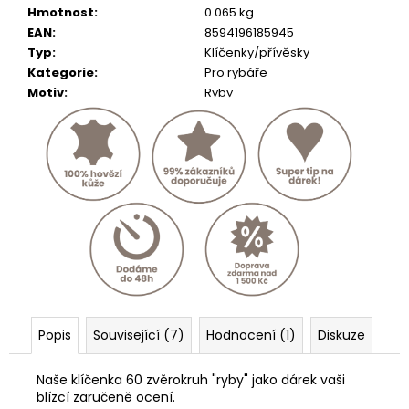
č
Hmotnost
:
0.065 kg
u
EAN
:
8594196185945
j
Typ
:
Klíčenky/přívěsky
e
Kategorie
:
Pro rybáře
m
Motiv
:
Ryby
e
KOŽENÝ
PÁSEK
"JAWA"
634
Kč
Popis
Související (7)
Hodnocení (1)
Diskuze
Naše klíčenka 60 zvěrokruh "ryby" jako dárek vaši
blízcí zaručeně ocení.