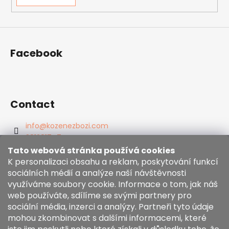
s
t
ă
r
Facebook
i
l
o
r
Contact
info
@
kozenezbozi.com
381281747
603225633
Tato webová stránka používá cookies
https://www.facebook.com/kozenezbozi/
K personalizaci obsahu a reklam, poskytování funkcí
sociálních médií a analýze naší návštěvnosti
využíváme soubory cookie. Informace o tom, jak náš
Informace pro vás
web používáte, sdílíme se svými partnery pro
sociální média, inzerci a analýzy. Partneři tyto údaje
mohou zkombinovat s dalšími informacemi, které
Termeni și condiții