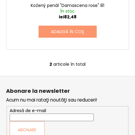
Kožený penál "Damascena rose" 81
În stoc
lei82,48
ADAUGĂ ÎN COŞ
2
articole în total
C
o
S
n
u
t
Abonare la newsletter
r
b
o
Acum nu mai rataţi noutăţi sau reduceri!
s
l
o
Adresă de e-mail
u
l
l
l
ABONARE
i