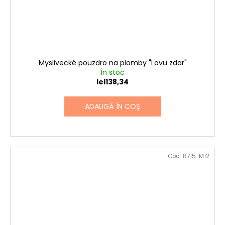
Myslivecké pouzdro na plomby "Lovu zdar"
În stoc
lei138,34
ADAUGĂ ÎN COŞ
Cod:
8715-M12