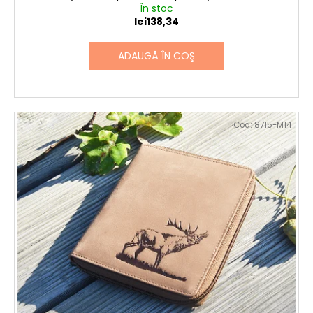
În stoc
lei138,34
ADAUGĂ ÎN COŞ
Cod:
8715-M14