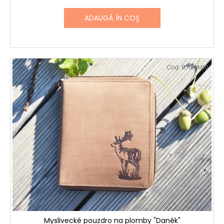
ADAUGĂ ÎN COŞ
Cod:
8715-M10
Myslivecké pouzdro na plomby "Daněk"