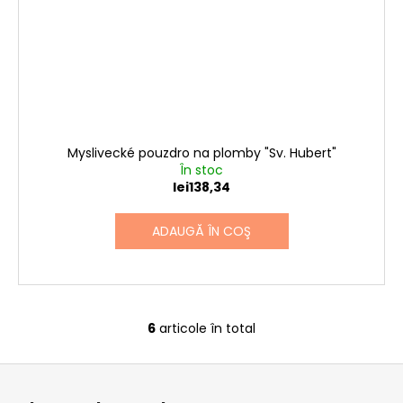
Myslivecké pouzdro na plomby "Sv. Hubert"
În stoc
lei138,34
ADAUGĂ ÎN COŞ
6
articole în total
C
o
S
n
u
t