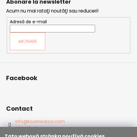
Abonare la newsletter
r
b
o
Acum nu mai rataţi noutăţi sau reduceri!
s
l
o
Adresă de e-mail
u
l
l
l
ABONARE
i
s
t
ă
r
Facebook
i
l
o
r
Contact
info
@
kozenezbozi.com
381281747
603225633
Tato webová stránka používá cookies