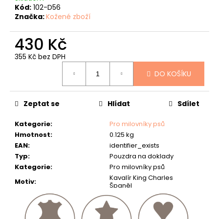
č
Kód:
102-D56
u
Značka:
Kožené zboží
j
e
430 Kč
m
e
355 Kč bez DPH
Měrná
DO KOŠÍKU
KOŽENÝ
cena:
PÁSEK
"LOVU
ZDAR"
Zeptat se
Hlídat
Sdílet
634
Kč
Kategorie
:
Pro milovníky psů
Hmotnost
:
0.125 kg
EAN
:
identifier_exists
Typ
:
Pouzdra na doklady
Kategorie
:
Pro milovníky psů
Kavalír King Charles
Motiv
:
Španěl