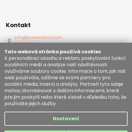
Kontakt
info
@
kozenezbozi.com
381281747
603225633
Tato webová stránka používá cookies
K personalizaci obsahu a reklam, poskytování funkcí
https://www.facebook.com/kozenezbozi/
sociálních médií a analýze naší návštěvnosti
využíváme soubory cookie. Informace o tom, jak náš
web používáte, sdílíme se svými partnery pro
Informace pro vás
sociální média, inzerci a analýzy. Partneři tyto údaje
mohou zkombinovat s dalšími informacemi, které
Obchodní podmínky
jste jim poskytli nebo které získali v důsledku toho, že
Zásady používání souborů cookies
používáte jejich služby
Moje objednávka
Nastavení
Vytvořil Shoptet