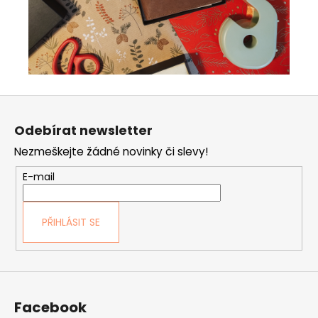
Z
á
Odebírat newsletter
p
Nezmeškejte žádné novinky či slevy!
a
t
E-mail
í
PŘIHLÁSIT SE
Facebook