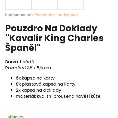
a
j
Průměrné
Neohodnoceno
Podrobnosti hodnocení
í
hodnocení
Pouzdro Na Doklady
produktu
t
je
?
"Kavalír King Charles
0,0
z
Španěl"
5
hvězdiček.
Barva: hnědá
HLEDAT
Rozměry:
12,5 x 8,5 cm
6x kapsa na karty
D
8x plastová kapsa na karty
o
2x kapsa na doklady
p
materiál: kvalitní broušená hovězí kůže
o
r
u
Skladem