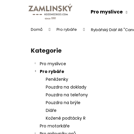
K
Přejít
na
o
Pro myslivce
obsah
Zpět
Zpět
š
do
do
í
Domů
Pro rybáře
Rybářský Diář A6 "Can
k
obchodu
obchodu
P
o
Kategorie
Přeskočit
s
kategorie
t
Pro myslivce
r
Pro rybáře
a
Peněženky
n
Pouzdra na doklady
n
Pouzdra na telefony
í
KOŽENÝ PÁSEK "LOVU ZDAR"
Pouzdra na brýle
p
634 Kč
Diáře
a
Kožené podtácky R
n
Pro motorkáře
e
Pro milovníky psů