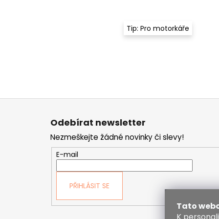
Tip: Pro motorkáře
Z
á
Odebírat newsletter
p
Nezmeškejte žádné novinky či slevy!
a
t
E-mail
í
PŘIHLÁSIT SE
Tato webo
K personal