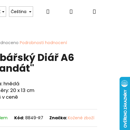
Hledat
Přihlášení
Nákupní
 psů
Pro ženy
Hobby & Záliby
Sport
K
Čeština
košík
rné
odnoceno
Podrobnosti hodnocení
cení
bářský Diář A6
ktu
andát"
ček.
a: hnědá
ry: 20 x 13 cm
Následující
ň v ceně
ENKA - "KAPR" - 40
adem
Kód:
8849-R7
Značka:
Kožené zboží