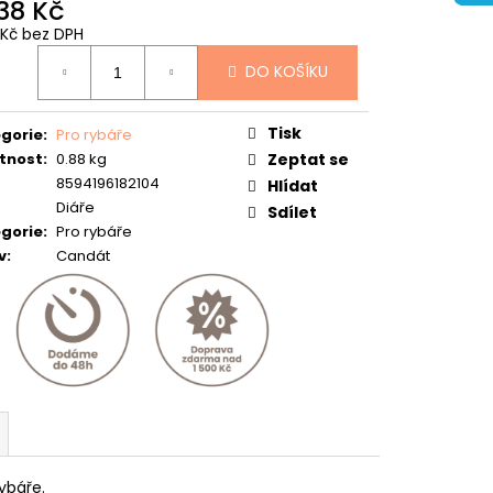
438 Kč
8 Kč bez DPH
ná
DO KOŠÍKU
:
Tisk
gorie
:
Pro rybáře
tnost
:
0.88 kg
Zeptat se
8594196182104
Hlídat
Diáře
Sdílet
gorie
:
Pro rybáře
v
:
Candát
ybáře.