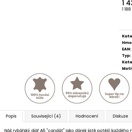
1 
1 18
Měr
cena
Kate
Hmo
EAN
:
Typ
:
Kate
Moti
Popis
Související (4)
Hodnocení
Diskuze
Náš rybářský diář A6 "candát" jako dárek jistě potěší každého r