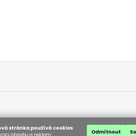
vá stránka používá cookies
Odmítnout
S
izaci obsahu a reklam,