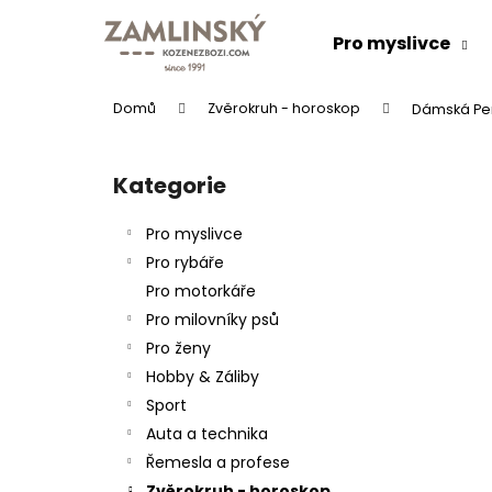
K
Přejít
na
o
Pro myslivce
obsah
Zpět
Zpět
š
do
do
í
Domů
Zvěrokruh - horoskop
Dámská Pen
k
obchodu
obchodu
P
o
Kategorie
Přeskočit
s
kategorie
t
Pro myslivce
r
Pro rybáře
a
Pro motorkáře
n
Pro milovníky psů
n
Pro ženy
í
KOŽENÝ PÁSEK "LOVU ZDAR"
Hobby & Záliby
p
634 Kč
Sport
a
Auta a technika
n
Řemesla a profese
e
Zvěrokruh - horoskop