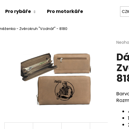
Pro rybáře
Pro motorkáře
Pro milovníky
CZ
ěženka - Zvěrokruh "Vodnář" - 8180
Co potřebujete najít?
Průmě
Neoh
hodno
Dá
produ
HLEDAT
je
Zv
0,0
z
81
5
Doporučujeme
hvězdi
Barv
KOŽENÝ PÁSEK "KAPR"
RYBÁŘSKÁ PENĚŽ
Rozmě
634 Kč
807 Kč