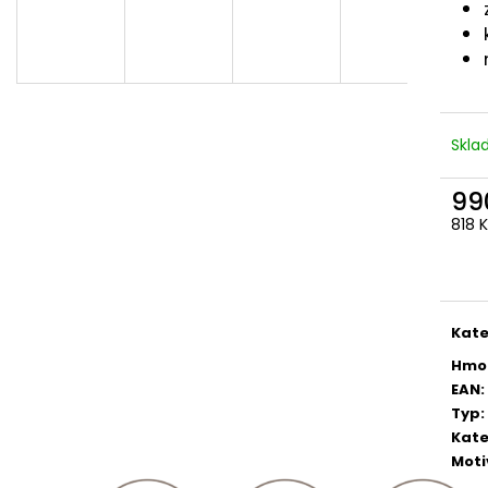
Skl
99
818 
Měr
cena
Kate
Hmo
EAN
:
Typ
:
Kate
Moti