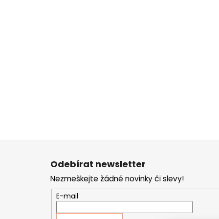
Z
á
Odebírat newsletter
p
Nezmeškejte žádné novinky či slevy!
a
t
E-mail
í