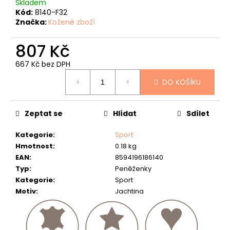
č
Skladem
u
Kód:
8140-F32
Značka:
Kožené zboží
j
e
807 Kč
m
e
667 Kč bez DPH
Měrná
POUZDRO
DO KOŠÍKU
cena:
NA
RYBÁŘSKÉ
DOKLADY
"KAPR"
Zeptat se
Hlídat
Sdílet
430
Kategorie
:
Sport
Kč
Hmotnost
:
0.18 kg
EAN
:
8594196186140
Typ
:
Peněženky
Kategorie
:
Sport
Motiv
:
Jachting