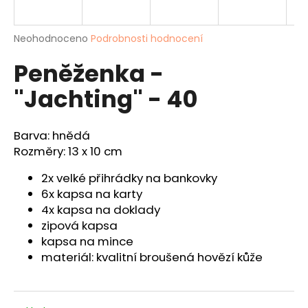
a
j
Průměrné
Neohodnoceno
Podrobnosti hodnocení
í
hodnocení
Peněženka -
produktu
t
je
?
"Jachting" - 40
0,0
z
5
hvězdiček.
Barva: hnědá
Rozměry: 13 x 10 cm
HLEDAT
2x velké přihrádky na bankovky
6x kapsa na karty
4x kapsa na doklady
D
zipová kapsa
o
kapsa na mince
p
materiál: kvalitní broušená hovězí kůže
o
r
u