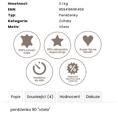
č
Hmotnost
:
0.1 kg
u
EAN
:
8594196181459
j
Typ
:
Peněženky
e
Kategorie
:
Zvířata
m
Motiv
:
Včela
e
KOŽENÝ
PÁSEK
ČERNÝ
634
Kč
Popis
Související (4)
Hodnocení
Diskuze
peněženka 90 "včela"