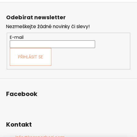
Z
á
Odebírat newsletter
p
Nezmeškejte žádné novinky či slevy!
a
t
E-mail
í
PŘIHLÁSIT SE
Facebook
Kontakt