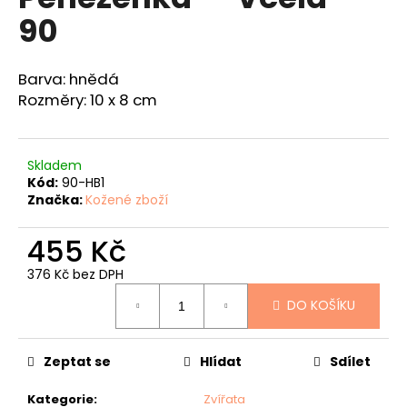
je
a
90
0,0
z
j
5
í
hvězdiček.
Barva: hnědá
t
Rozměry: 10 x 8 cm
?
Skladem
Kód:
90-HB1
Značka:
Kožené zboží
HLEDAT
455 Kč
376 Kč bez DPH
D
Měrná
DO KOŠÍKU
o
cena:
p
o
Zeptat se
Hlídat
Sdílet
r
u
Kategorie
:
Zvířata