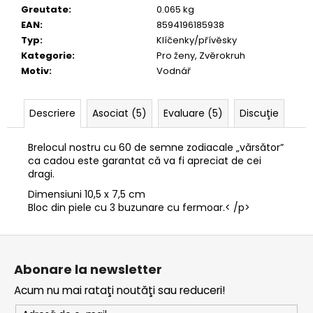
DE
Greutate
:
0.065 kg
CERB”
EAN
:
8594196185938
-
40
Typ
:
Klíčenky/přívěsky
Kategorie
:
Pro ženy, Zvěrokruh
lei175,23
Motiv
:
Vodnář
Descriere
Asociat (5)
Evaluare (5)
Discuţie
Brelocul nostru cu 60 de semne zodiacale „vărsător”
ca cadou este garantat că va fi apreciat de cei
dragi.
Dimensiuni 10,5 x 7,5 cm
Bloc din piele cu 3 buzunare cu fermoar.< /p>
S
u
Abonare la newsletter
b
Acum nu mai rataţi noutăţi sau reduceri!
s