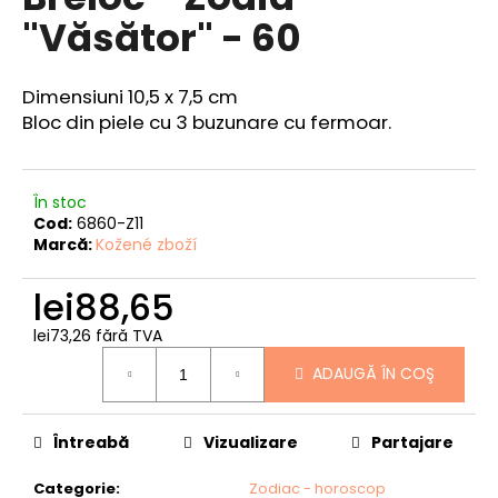
produsului
"Văsător" - 60
este
4,8
din
5
V
Dimensiuni 10,5 x 7,5 cm
stele.
ă
Bloc din piele cu 3 buzunare cu fermoar.
r
e
c
În stoc
o
Cod:
6860-Z11
m
Marcă:
Kožené zboží
a
n
lei88,65
d
ă
lei73,26 fără TVA
Evaluare
m
ADAUGĂ ÎN COŞ
preţ:
PORTOFEL
DE
Întreabă
Vizualizare
Partajare
VÂNĂTOARE
-
„CAP
Categorie
:
Zodiac - horoscop