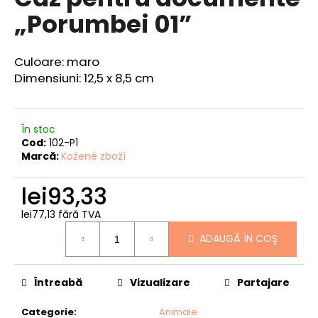
produsului
„Porumbei 01”
este
0,0
din
5
V
Culoare: maro
stele.
ă
Dimensiuni: 12,5 x 8,5 cm
r
e
c
În stoc
o
Cod:
102-P1
m
Marcă:
Kožené zboží
a
n
lei93,33
d
ă
lei77,13 fără TVA
Evaluare
m
ADAUGĂ ÎN COŞ
preţ:
CUREA
DIN
Întreabă
Vizualizare
Partajare
PIELE
NEGRA
Categorie
:
Animale
lei137,58