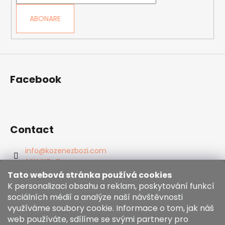
l
ABONARE
Facebook
Contact
info
@
kozenezbozi.com
381281747
603225633
Tato webová stránka používá cookies
https://www.facebook.com/kozenezbozi/
K personalizaci obsahu a reklam, poskytování funkcí
sociálních médií a analýze naší návštěvnosti
využíváme soubory cookie. Informace o tom, jak náš
Informace pro vás
web používáte, sdílíme se svými partnery pro