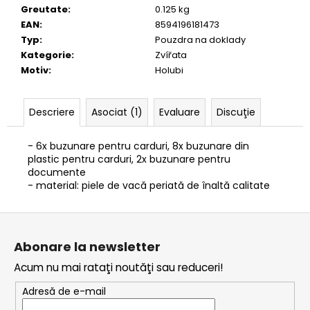
Greutate
:
0.125 kg
EAN
:
8594196181473
Typ
:
Pouzdra na doklady
Kategorie
:
Zvířata
Motiv
:
Holubi
Descriere
Asociat (1)
Evaluare
Discuţie
- 6x buzunare pentru carduri, 8x buzunare din
plastic pentru carduri, 2x buzunare pentru
documente
- material: piele de vacă periată de înaltă calitate
S
u
Abonare la newsletter
b
Acum nu mai rataţi noutăţi sau reduceri!
s
o
Adresă de e-mail