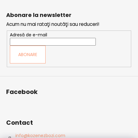
S
u
Abonare la newsletter
b
Acum nu mai rataţi noutăţi sau reduceri!
s
o
Adresă de e-mail
l
ABONARE
Facebook
Contact
info
@
kozenezbozi.com