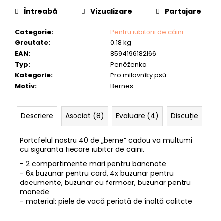
„CRAP”
Întreabă
Vizualizare
Partajare
lei93,41
Categorie
:
Pentru iubitorii de câini
Greutate
:
0.18 kg
EAN
:
8594196182166
Typ
:
Peněženka
Kategorie
:
Pro milovníky psů
Motiv
:
Bernes
Descriere
Asociat (8)
Evaluare (4)
Discuţie
Portofelul nostru 40 de „berne” cadou va multumi
cu siguranta fiecare iubitor de caini.
- 2 compartimente mari pentru bancnote
- 6x buzunar pentru card, 4x buzunar pentru
documente, buzunar cu fermoar, buzunar pentru
monede
- material: piele de vacă periată de înaltă calitate