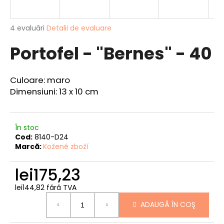
Evaluarea
4 evaluări
Detalii de evaluare
medie
V
Portofel - "Bernes" - 40
a
ă
produsului
r
este
e
4,8
Culoare: maro
din
c
Dimensiuni: 13 x 10 cm
5
o
stele.
m
a
În stoc
n
Cod:
8140-D24
d
Marcă:
Kožené zboží
ă
m
lei175,23
CARCASĂ
lei144,82 fără TVA
PENTRU
Evaluare
DOCUMENTE
ADAUGĂ ÎN COŞ
preţ:
DE
PESCUIT