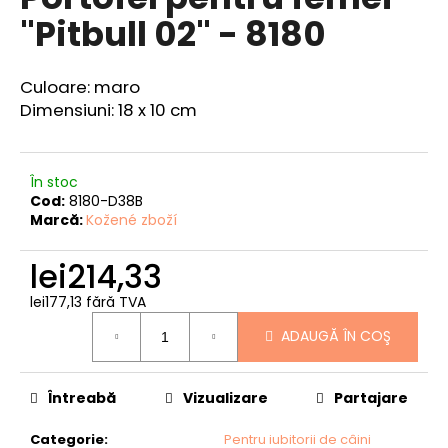
produsului
"Pitbull 02" - 8180
este
0,0
din
5
V
Culoare: maro
stele.
ă
Dimensiuni: 18 x 10 cm
r
e
c
În stoc
o
Cod:
8180-D38B
m
Marcă:
Kožené zboží
a
n
lei214,33
d
ă
lei177,13 fără TVA
Evaluare
m
ADAUGĂ ÎN COŞ
preţ:
CUREA
DIN
Întreabă
Vizualizare
Partajare
PIELE
NEGRA
Categorie
:
Pentru iubitorii de câini
lei137,61