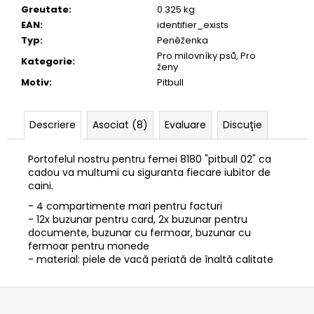
Greutate
:
0.325 kg
EAN
:
identifier_exists
Typ
:
Peněženka
Pro milovníky psů, Pro
Kategorie
:
ženy
Motiv
:
Pitbull
Descriere
Asociat (8)
Evaluare
Discuţie
Portofelul nostru pentru femei 8180 "pitbull 02" ca
cadou va multumi cu siguranta fiecare iubitor de
caini.
- 4 compartimente mari pentru facturi
- 12x buzunar pentru card, 2x buzunar pentru
documente, buzunar cu fermoar, buzunar cu
fermoar pentru monede
- material: piele de vacă periată de înaltă calitate
S
u