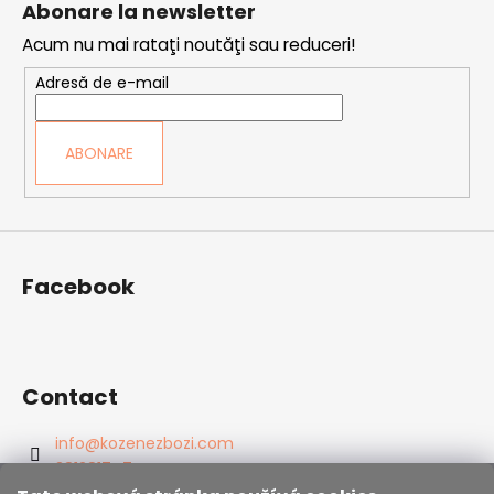
Abonare la newsletter
b
Acum nu mai rataţi noutăţi sau reduceri!
s
o
Adresă de e-mail
l
ABONARE
Facebook
Contact
info
@
kozenezbozi.com
381281747
603225633