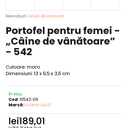
Evaluarea
Neevaluat
Detalii de evaluare
medie
V
Portofel pentru femei -
a
ă
produsului
r
„Câine de vânătoare”
este
e
0,0
- 542
din
c
5
o
stele.
m
Culoare: maro
a
Dimensiuni: 13 x 9,5 x 3,5 cm
n
d
ă
m
În stoc
Cod:
10542-D5
CARCASĂ
Marcă:
Kožené zboží
PENTRU
DOCUMENTE
lei189,01
DE
PESCUIT