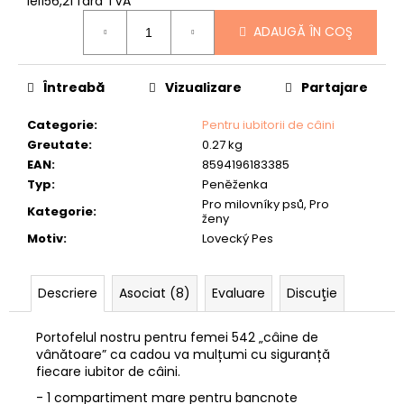
lei156,21 fără TVA
„CRAP”
Evaluare
lei93,17
ADAUGĂ ÎN COŞ
preţ:
Întreabă
Vizualizare
Partajare
Categorie
:
Pentru iubitorii de câini
Greutate
:
0.27 kg
EAN
:
8594196183385
Typ
:
Peněženka
Pro milovníky psů, Pro
Kategorie
:
ženy
Motiv
:
Lovecký Pes
Descriere
Asociat (8)
Evaluare
Discuţie
Portofelul nostru pentru femei 542 „câine de
vânătoare” ca cadou va mulțumi cu siguranță
fiecare iubitor de câini.
- 1 compartiment mare pentru bancnote