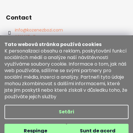
Contact
info
@
kozenezbozi.com
381281747
603225633
Tato webová stránka používá cookies
https://www.facebook.com/kozenezbozi/
K personalizaci obsahu a reklam, poskytování funkcí
sociálních médií a analýze naší návštěvnosti
využíváme soubory cookie. Informace o tom, jak náš
Informace pro vás
web používáte, sdílíme se svými partnery pro
sociální média, inzerci a analýzy. Partneři tyto údaje
mohou zkombinovat s dalšími informacemi, které
Termeni și condiții
jste jim poskytli nebo které získali v důsledku toho, že
Zásady používání souborů cookies
používáte jejich služby
Comanda mea
Setări
Creat de Shoptet
Drepturi de autor 2026
kozenezbozi.com
. Toate
Respinge
Sunt de acord
drepturile rezervate.