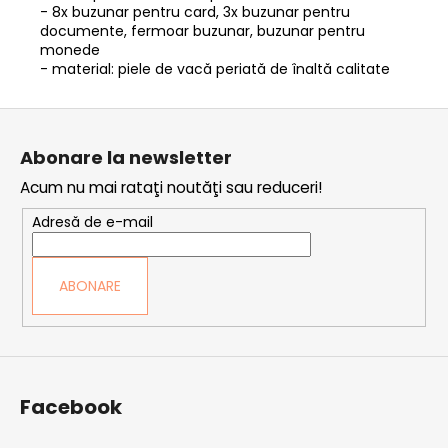
- 8x buzunar pentru card, 3x buzunar pentru
documente, fermoar buzunar, buzunar pentru
monede
- material: piele de vacă periată de înaltă calitate
S
u
Abonare la newsletter
b
Acum nu mai rataţi noutăţi sau reduceri!
s
o
Adresă de e-mail
l
ABONARE
Facebook