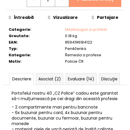
preţ:
DE
CERB”
-
40
Întreabă
Vizualizare
Partajare
lei175,23
Categorie
:
Meșteșuguri și profesii
Greutate
:
0.18 kg
EAN
:
8594196184122
Typ
:
Peněženka
Kategorie
:
Řemesla a profese
Motiv
:
Policie ČR
Descriere
Asociat (2)
Evaluare (14)
Discuţie
Portofelul nostru 40 „CZ Police” cadou este garantat
să-i mulțumească pe cei dragi din această profesie.
- 2 compartimente mari pentru bancnote
- 6x buzunar pentru card, 4x buzunar pentru
documente, buzunar cu fermoar, buzunar pentru
monede
- material: piele de vacă periată de înaltă calitate