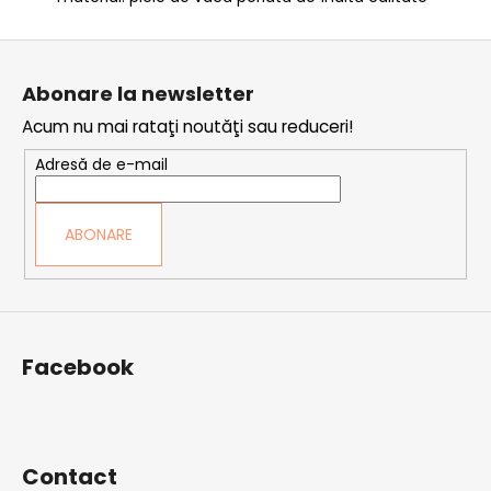
S
u
Abonare la newsletter
b
Acum nu mai rataţi noutăţi sau reduceri!
s
o
Adresă de e-mail
l
ABONARE
Facebook
Contact