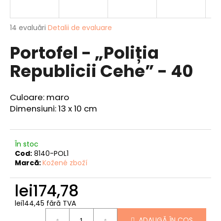
Evaluarea
14 evaluări
Detalii de evaluare
medie
V
Portofel - „Poliția
a
ă
produsului
r
Republicii Cehe” - 40
este
e
4,3
din
c
5
o
Culoare: maro
stele.
m
Dimensiuni: 13 x 10 cm
a
n
d
În stoc
ă
Cod:
8140-POL1
m
Marcă:
Kožené zboží
PORTOFEL
lei174,78
DE
VÂNĂTOARE
lei144,45 fără TVA
-
Evaluare
„CAP
ADAUGĂ ÎN COŞ