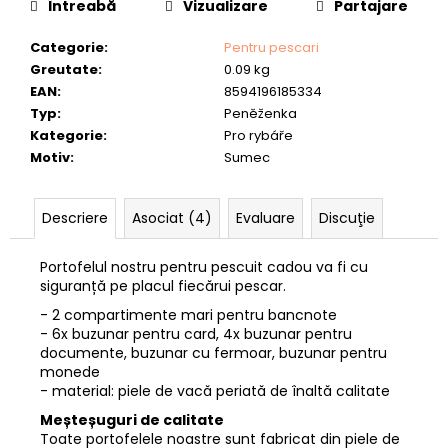
Întreabă
Vizualizare
Partajare
lei137,49
Categorie
:
Pentru pescari
Greutate
:
0.09 kg
EAN
:
8594196185334
Typ
:
Peněženka
Kategorie
:
Pro rybáře
Motiv
:
Sumec
Descriere
Asociat (4)
Evaluare
Discuţie
Portofelul nostru pentru pescuit cadou va fi cu
siguranță pe placul fiecărui pescar.
- 2 compartimente mari pentru bancnote
- 6x buzunar pentru card, 4x buzunar pentru
documente, buzunar cu fermoar, buzunar pentru
monede
- material: piele de vacă periată de înaltă calitate
Meșteșuguri de calitate
Toate portofelele noastre sunt fabricat din piele de