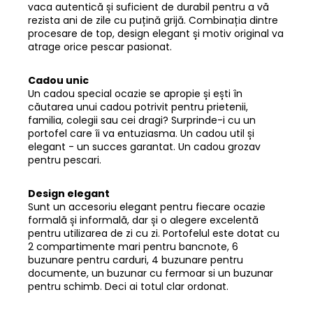
vaca autentică și suficient de durabil pentru a vă
rezista ani de zile cu puțină grijă. Combinația dintre
procesare de top, design elegant și motiv original va
atrage orice pescar pasionat.
Cadou unic
Un cadou special ocazie se apropie și ești în
căutarea unui cadou potrivit pentru prietenii,
familia, colegii sau cei dragi? Surprinde-i cu un
portofel care îi va entuziasma. Un cadou util și
elegant - un succes garantat. Un cadou grozav
pentru pescari.
Design elegant
Sunt un accesoriu elegant pentru fiecare ocazie
formală și informală, dar și o alegere excelentă
pentru utilizarea de zi cu zi. Portofelul este dotat cu
2 compartimente mari pentru bancnote, 6
buzunare pentru carduri, 4 buzunare pentru
documente, un buzunar cu fermoar si un buzunar
pentru schimb. Deci ai totul clar ordonat.