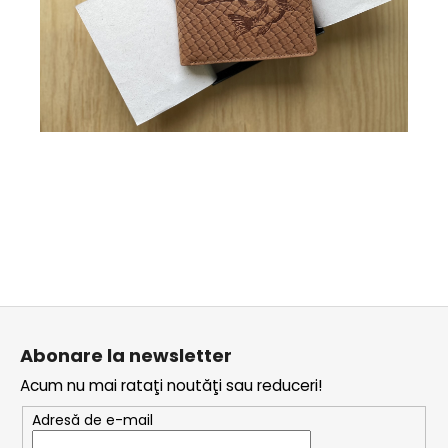
S
u
Abonare la newsletter
b
Acum nu mai rataţi noutăţi sau reduceri!
s
o
Adresă de e-mail