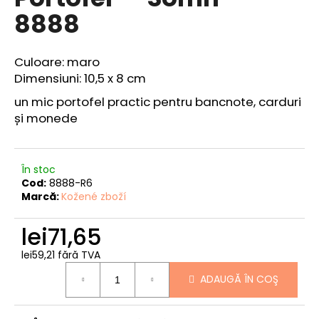
produsului
8888
este
0,0
din
5
V
Culoare: maro
stele.
ă
Dimensiuni: 10,5 x 8 cm
r
un mic portofel practic pentru bancnote, carduri
e
și monede
c
o
m
a
În stoc
Cod:
8888-R6
n
Marcă:
Kožené zboží
d
ă
lei71,65
m
lei59,21 fără TVA
CENTURA
Evaluare
DIN
ADAUGĂ ÎN COŞ
preţ:
PIELE
"LOVU
ZDAR".