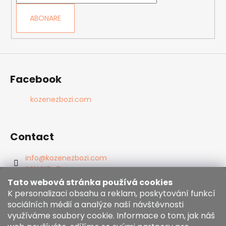
l
ABONARE
Facebook
kozenezbozi.com
Contact
info
@
kozenezbozi.com
381281747
603225633
Tato webová stránka používá cookies
https://www.facebook.com/kozenezbozi/
K personalizaci obsahu a reklam, poskytování funkcí
sociálních médií a analýze naší návštěvnosti
využíváme soubory cookie. Informace o tom, jak náš