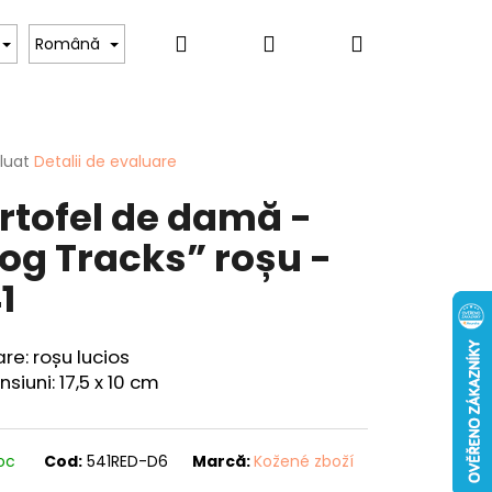
Căutare
Autentificare
Coş
Pentru iubitorii de câini
Pentru femei
Hob
Română
de
area
luat
Detalii de evaluare
rtofel de damă -
cumpărătur
ului
og Tracks” roșu -
1
Mai
re: roșu lucios
CUIT - "CRAP" - 40
departe
siuni: 17,5 x 10 cm
toc
Cod:
541RED-D6
Marcă:
Kožené zboží