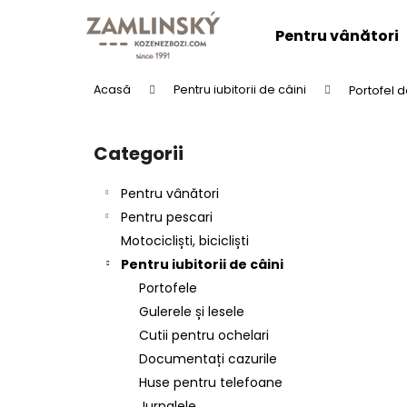
C
Treci
la
o
Pentru vânători
conținut
Înapoi
Înapoi
ş
la
la
Acasă
Pentru iubitorii de câini
Portofel 
cumpărături
cumpărături
B
a
Categorii
Sari
r
peste
ă
categorii
Pentru vânători
l
Pentru pescari
a
Motocicliști, bicicliști
t
Pentru iubitorii de câini
e
Portofele
r
CENTURA DIN PIELE "LOVU ZDAR".
Gulerele și lesele
a
lei137,25
Cutii pentru ochelari
l
Documentați cazurile
ă
Huse pentru telefoane
Jurnalele