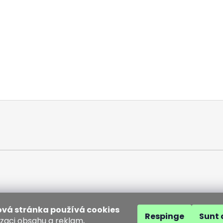
vá stránka používá cookies
Respinge
Sunt 
izaci obsahu a reklam,