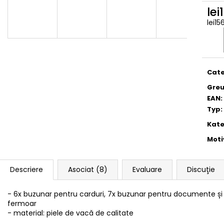
lei
lei15
Eval
preţ:
Cate
Greu
EAN
:
Typ
:
Kate
Moti
Descriere
Asociat (8)
Evaluare
Discuţie
- 6x buzunar pentru carduri, 7x buzunar pentru documente 
fermoar
- material: piele de vacă de calitate