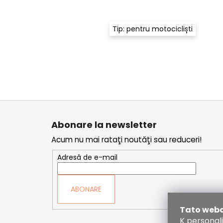
Tip: pentru motocicliști
S
u
Abonare la newsletter
b
Acum nu mai rataţi noutăţi sau reduceri!
s
o
Adresă de e-mail
l
ABONARE
Tato webo
K personal