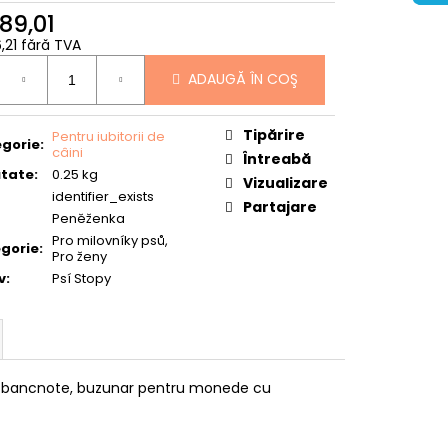
189,01
6,21 fără TVA
uare
ADAUGĂ ÎN COŞ
Tipărire
Pentru iubitorii de
gorie
:
câini
Întreabă
tate
:
0.25 kg
Vizualizare
identifier_exists
Partajare
Peněženka
Pro milovníky psů,
gorie
:
Pro ženy
v
:
Psí Stopy
și bancnote, buzunar pentru monede cu