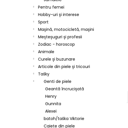
Pentru femei
Hobby-uri și interese
Sport
Mașină, motocicletă, mașini
Meșteșuguri și profesii
Zodiac - horoscop
Animale
Curele și buzunare
Articole din piele și tricouri
Tašky
Genti de piele
Geantă încrucișată
Henry
Gunnita
Alexei
batoh/taška Viktorie
Caiete din piele