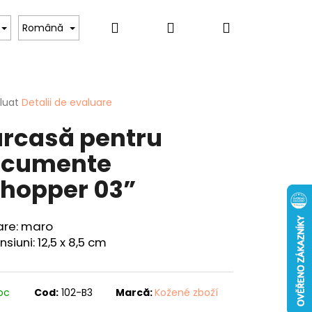
Căutare
Autentificare
Coş
Pentru iubitorii de câini
Pentru femei
Hob
Română
de
area
luat
Detalii de evaluare
rcasă pentru
cumpărătur
ului
ocumente
hopper 03”
Mai
are: maro
CUIT - "CRAP" - 40
departe
siuni: 12,5 x 8,5 cm
toc
Cod:
102-B3
Marcă:
Kožené zboží