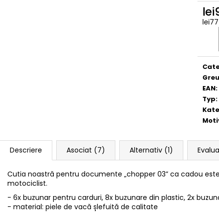
lei
lei7
Eval
preţ:
Cate
Greu
EAN
:
Typ
:
Kate
Moti
Descriere
Asociat (7)
Alternativ (1)
Evalu
Cutia noastră pentru documente „chopper 03” ca cadou este
motociclist.
- 6x buzunar pentru carduri, 8x buzunare din plastic, 2x bu
- material: piele de vacă șlefuită de calitate