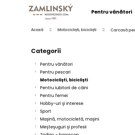
C
Treci
la
o
Pentru vânători
conținut
Înapoi
Înapoi
ş
la
la
Acasă
Motocicliști, bicicliști
Carcasă pe
cumpărături
cumpărături
B
a
Categorii
Sari
r
peste
ă
categorii
Pentru vânători
l
Pentru pescari
a
Motocicliști, bicicliști
t
Pentru iubitorii de câini
e
Pentru femei
r
CENTURA DIN PIELE "LOVU ZDAR".
Hobby-uri și interese
a
lei137,25
Sport
l
Mașină, motocicletă, mașini
ă
Meșteșuguri și profesii
Zodiac - horoscop