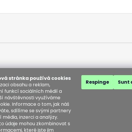
vá stránka používá cookies
Respinge
Sunt 
izaci obsahu a reklam,
í funkcí sociálních médií a
ší návštěvnosti využíváme
act
okie. Informace o tom, jak náš
áte, sdílíme se svými partnery
o
@
kozenezbozi.com
í média, inzerci a analýzy.
1281747
yto údaje mohou zkombinovat s
3225633
ormacemi, které jste jim