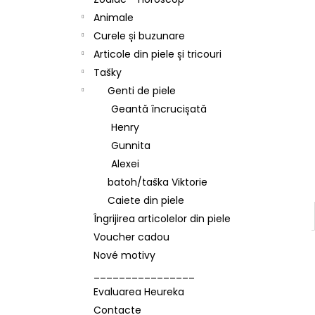
Animale
Curele și buzunare
Articole din piele și tricouri
Tašky
Genti de piele
Geantă încrucișată
Henry
Gunnita
Alexei
batoh/taška Viktorie
Caiete din piele
Îngrijirea articolelor din piele
Voucher cadou
Nové motivy
________________
Evaluarea Heureka
Contacte