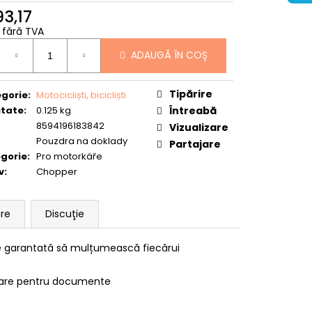
93,17
7 fără TVA
uare
ADAUGĂ ÎN COŞ
Tipărire
gorie
:
Motocicliști, bicicliști
tate
:
0.125 kg
Întreabă
8594196183842
Vizualizare
Pouzdra na doklady
Partajare
gorie
:
Pro motorkáře
v
:
Chopper
are
Discuţie
 garantată să mulțumească fiecărui
zunare pentru documente