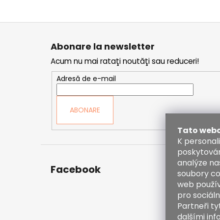
S
u
Abonare la newsletter
b
Acum nu mai rataţi noutăţi sau reduceri!
s
o
Adresă de e-mail
l
ABONARE
Tato webo
K personal
poskytován
analýze na
Facebook
Cont
soubory co
web použív
inf
pro sociáln
38
Partneři t
60
dalšími inf