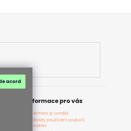
de acord
Informace pro vás
Termeni și condiții
Zásady používání souborů
cookies